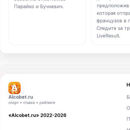
предположив
Парайко и Бучневич.
которая отпр
французов в 
Следите за т
LiveResult.
Н
Alcobet.ru
Б
спорт • ставки • рейтинги
О
«Alcobet.ru» 2022-2026
П
Н