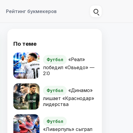
Рейтинг букмекеров
По теме
«Реал»
Футбол
победил «Овьедо» —
2:0
«Динамо»
Футбол
лишает «Краснодар»
лидерства
Футбол
«Ливерпуль» сыграл