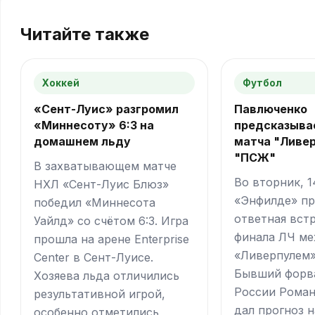
Читайте также
Хоккей
Футбол
«Сент-Луис» разгромил
Павлюченко
«Миннесоту» 6:3 на
предсказыва
домашнем льду
матча "Ливер
"ПСЖ"
В захватывающем матче
Во вторник, 1
НХЛ «Сент-Луис Блюз»
«Энфилде» п
победил «Миннесота
ответная встр
Уайлд» со счётом 6:3. Игра
финала ЛЧ м
прошла на арене Enterprise
«Ливерпулем»
Center в Сент-Луисе.
Бывший форв
Хозяева льда отличились
России Рома
результативной игрой,
дал прогноз н
особенно отметились