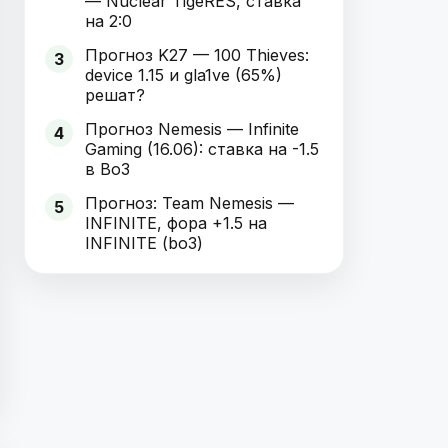
— Nuclear TigeRES, ставка
на 2:0
Прогноз K27 — 100 Thieves:
3
device 1.15 и gla1ve (65%)
решат?
Прогноз Nemesis — Infinite
4
Gaming (16.06): ставка на -1.5
в Bo3
Прогноз: Team Nemesis —
5
INFINITE, фора +1.5 на
INFINITE (bo3)