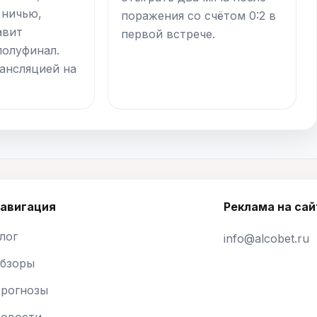
 ничью,
поражения со счётом 0:2 в
авит
первой встрече.
полуфинал.
рансляцией на
авигация
Реклама на сай
лог
info@alcobet.ru
бзоры
рогнозы
овости