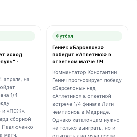
Футбол
Генич: «Барселона»
ет исход
победит «Атлетико» в
пуль" -
ответном матче ЛЧ
Комментатор Константин
4 апреля, на
Генич прогнозирует победу
ройдет
«Барселоны» над
еча 1/4
«Атлетико» в ответной
ежду
встрече 1/4 финала Лиги
 и «ПСЖ».
чемпионов в Мадриде.
ард сборной
Однако каталонцам нужно
н Павлюченко
не только выиграть, но и
а матч,
отыграть два мяча после