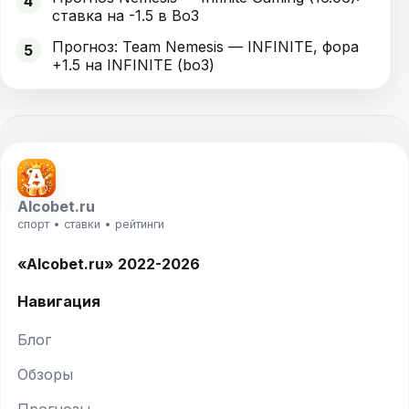
4
ставка на -1.5 в Bo3
Прогноз: Team Nemesis — INFINITE, фора
5
+1.5 на INFINITE (bo3)
Alcobet.ru
спорт • ставки • рейтинги
«Alcobet.ru» 2022-2026
Навигация
Блог
Обзоры