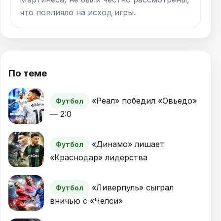
что повлияло на исход игры.
По теме
«Реал» победил «Овьедо»
Футбол
— 2:0
«Динамо» лишает
Футбол
«Краснодар» лидерства
«Ливерпуль» сыграл
Футбол
вничью с «Челси»