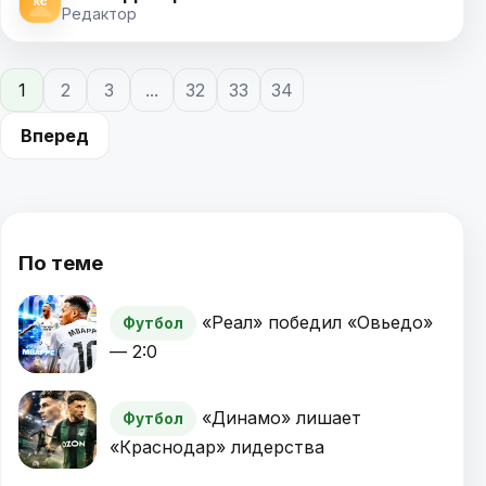
Редактор
1
2
3
...
32
33
34
Вперед
По теме
«Реал» победил «Овьедо»
Футбол
— 2:0
«Динамо» лишает
Футбол
«Краснодар» лидерства