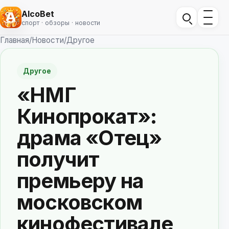
AlcoBet
спорт · обзоры · новости
Главная
/
Новости
/
Другое
Другое
«НМГ
Кинопрокат»:
драма «Отец»
получит
премьеру на
московском
кинофестивале