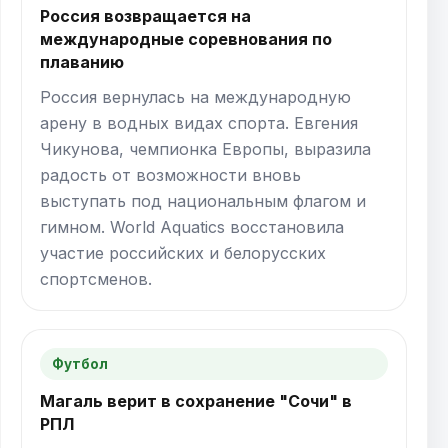
Россия возвращается на
международные соревнования по
плаванию
Россия вернулась на международную
арену в водных видах спорта. Евгения
Чикунова, чемпионка Европы, выразила
радость от возможности вновь
выступать под национальным флагом и
гимном. World Aquatics восстановила
участие российских и белорусских
спортсменов.
Футбол
Магаль верит в сохранение "Сочи" в
РПЛ