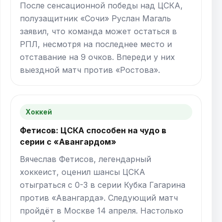
После сенсационной победы над ЦСКА,
полузащитник «Сочи» Руслан Магаль
заявил, что команда может остаться в
РПЛ, несмотря на последнее место и
отставание на 9 очков. Впереди у них
выездной матч против «Ростова».
Хоккей
Фетисов: ЦСКА способен на чудо в
серии с «Авангардом»
Вячеслав Фетисов, легендарный
хоккеист, оценил шансы ЦСКА
отыграться с 0-3 в серии Кубка Гагарина
против «Авангарда». Следующий матч
пройдёт в Москве 14 апреля. Настолько