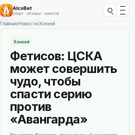
AlcoBet
спорт · обзоры · новости
Главная
/
Новости
/
Хоккей
Хоккей
Фетисов: ЦСКА
может совершить
чудо, чтобы
спасти серию
против
«Авангарда»
Вячеслав Фетисов, легендарный хоккеист,