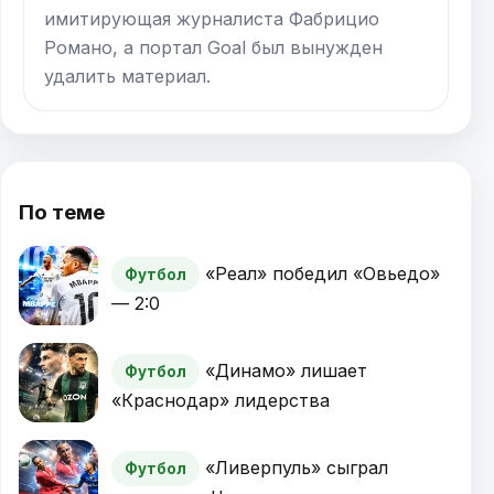
имитирующая журналиста Фабрицио
Романо, а портал Goal был вынужден
удалить материал.
По теме
«Реал» победил «Овьедо»
Футбол
— 2:0
«Динамо» лишает
Футбол
«Краснодар» лидерства
«Ливерпуль» сыграл
Футбол