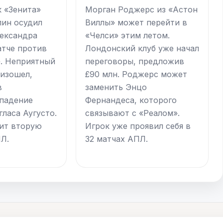
 «Зенита»
Морган Роджерс из «Астон
лин осудил
Виллы» может перейти в
ександра
«Челси» этим летом.
атче против
Лондонский клуб уже начал
. Неприятный
переговоры, предложив
изошел,
£90 млн. Роджерс может
в
заменить Энцо
падение
Фернандеса, которого
ласа Аугусто.
связывают с «Реалом».
ит вторую
Игрок уже проявил себя в
Л.
32 матчах АПЛ.