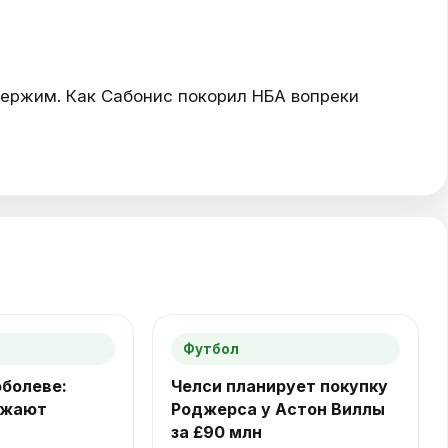
держим. Как Сабонис покорил НБА вопреки
Футбол
оболеве:
Челси планирует покупку
ожают
Роджерса у Астон Виллы
за £90 млн