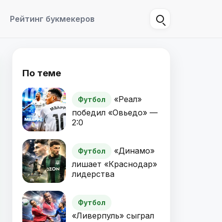
Рейтинг букмекеров
По теме
«Реал»
Футбол
победил «Овьедо» —
2:0
«Динамо»
Футбол
лишает «Краснодар»
лидерства
Футбол
«Ливерпуль» сыграл