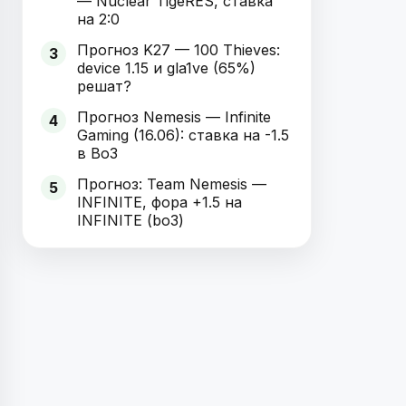
— Nuclear TigeRES, ставка
на 2:0
Прогноз K27 — 100 Thieves:
3
device 1.15 и gla1ve (65%)
решат?
Прогноз Nemesis — Infinite
4
Gaming (16.06): ставка на -1.5
в Bo3
Прогноз: Team Nemesis —
5
INFINITE, фора +1.5 на
INFINITE (bo3)