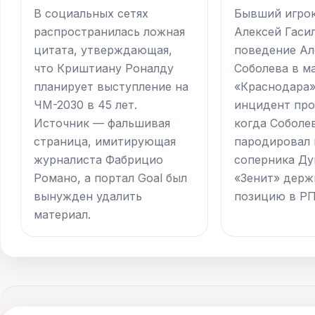
В социальных сетях
Бывший игрок
распространилась ложная
Алексей Гаси
цитата, утверждающая,
поведение Ал
что Криштиану Роналду
Соболева в м
планирует выступление на
«Краснодара»
ЧМ-2030 в 45 лет.
инцидент про
Источник — фальшивая
когда Соболе
страница, имитирующая
пародировал 
журналиста Фабрицио
соперника Дуг
Романо, а портал Goal был
«Зенит» держ
вынужден удалить
позицию в РП
материал.