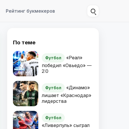
Рейтинг букмекеров
По теме
«Реал»
Футбол
победил «Овьедо» —
2:0
«Динамо»
Футбол
лишает «Краснодар»
лидерства
Футбол
«Ливерпуль» сыграл