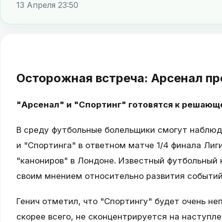
13 Апреля 23:50
Осторожная встреча: Арсенал пр
"Арсенал" и "Спортинг" готовятся к решающ
В среду футбольные болельщики смогут наблю
и "Спортинга" в ответном матче 1/4 финала Лиг
"канониров" в Лондоне. Известный футбольный
своим мнением относительно развития событий
Генич отметил, что "Спортингу" будет очень не
скорее всего, не сконцентрируется на наступл