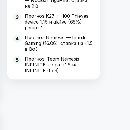
— Nuclear TigeRES, ставка
на 2:0
Прогноз K27 — 100 Thieves:
3
device 1.15 и gla1ve (65%)
решат?
Прогноз Nemesis — Infinite
4
Gaming (16.06): ставка на -1.5
в Bo3
Прогноз: Team Nemesis —
5
INFINITE, фора +1.5 на
INFINITE (bo3)