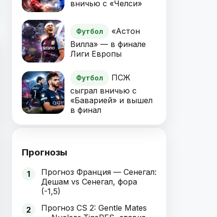
вничью с «Челси»
«Астон
Футбол
Вилла» — в финале
Лиги Европы
ПСЖ
Футбол
сыграл вничью с
«Баварией» и вышел
в финал
Прогнозы
Прогноз Франция — Сенегал:
1
Дешам vs Сенегал, фора
(-1,5)
Прогноз CS 2: Gentle Mates
2