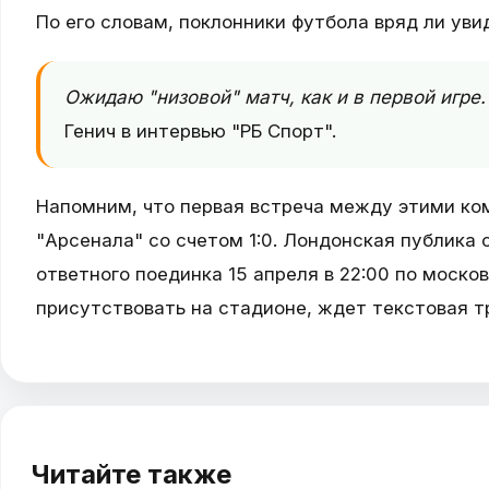
По его словам, поклонники футбола вряд ли увид
Ожидаю "низовой" матч, как и в первой игре.
Генич в интервью "РБ Спорт".
Напомним, что первая встреча между этими к
"Арсенала" со счетом 1:0. Лондонская публика
ответного поединка 15 апреля в 22:00 по моско
присутствовать на стадионе, ждет текстовая т
Читайте также