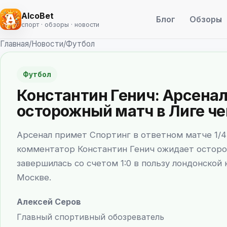
AlcoBet
Блог
Обзоры
спорт · обзоры · новости
Главная
/
Новости
/
Футбол
Футбол
Константин Генич: Арсенал
осторожный матч в Лиге ч
Арсенал примет Спортинг в ответном матче 1/4
комментатор Константин Генич ожидает осторож
завершилась со счетом 1:0 в пользу лондонской 
Москве.
Алексей Серов
Главный спортивный обозреватель