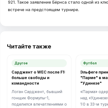
921. Такое заявление Бёрнса стало одной из кл
встрече на предстоящем турнире.
Читайте также
Другое
Футбол
Сарджент о WEC после F1:
Эльфеге при
больше свободы и
"Парме" в ма
командности
"Удинезе"
Логан Сарджент, бывший
«Парма» одер
гонщик Формулы-1,
над «Удинезе
поделился впечатлениями о
1:0 в 33-м тур