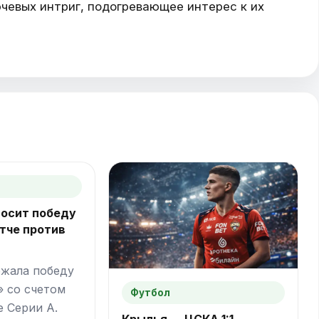
ючевых интриг, подогревающее интерес к их
носит победу
тче против
жала победу
» со счетом
Футбол
е Серии А.
Крылья — ЦСКА 1:1