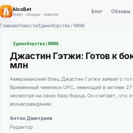
AlcoBet
Блог
Обзоры
спорт · обзоры · новости
Главная
/
Новости
/
Единоборства / ММА
Единоборства / ММА
Джастин Гэтжи: Готов к бою
млн
Американский боец Джастин Гэтжи заявил о гото
Временный чемпион UFC, имеющий в активе 27 
несмотря на свою базу борца. Он считает, что 
вознаграждение.
Антон Дмитриев
Редактор