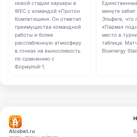
новой стадии карьеры в
Единственный
WEC с командой «Протон
минуте забил
Компетишин». Он отметил
Эльфеге, что
преимущества командной
«Парме» подн
работы и более
место в турн
расслабленную атмосферу
таблице. Мат
в гонках на выносливость
Bluenergy Sta
по сравнению с
Формулой-1.
Н
Alcobet.ru
Б