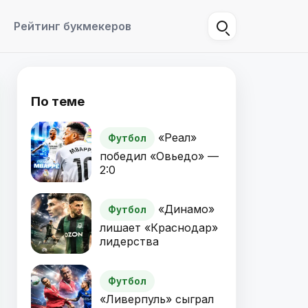
Рейтинг букмекеров
По теме
«Реал»
Футбол
победил «Овьедо» —
2:0
«Динамо»
Футбол
лишает «Краснодар»
лидерства
Футбол
«Ливерпуль» сыграл