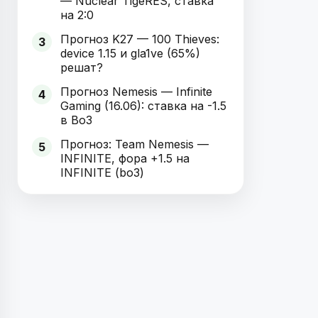
— Nuclear TigeRES, ставка
на 2:0
Прогноз K27 — 100 Thieves:
3
device 1.15 и gla1ve (65%)
решат?
Прогноз Nemesis — Infinite
4
Gaming (16.06): ставка на -1.5
в Bo3
Прогноз: Team Nemesis —
5
INFINITE, фора +1.5 на
INFINITE (bo3)