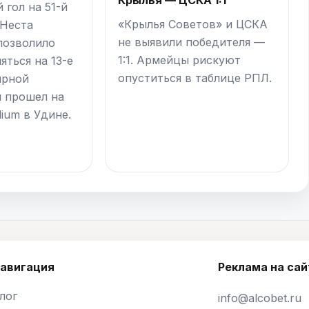
 гол на 51-й
«Крылья Советов» и ЦСКА
 Неста
не выявили победителя —
 позволило
1:1. Армейцы рискуют
яться на 13-е
опуститься в таблице РПЛ.
ирной
ч прошел на
dium в Удине.
авигация
Реклама на сай
лог
info@alcobet.ru