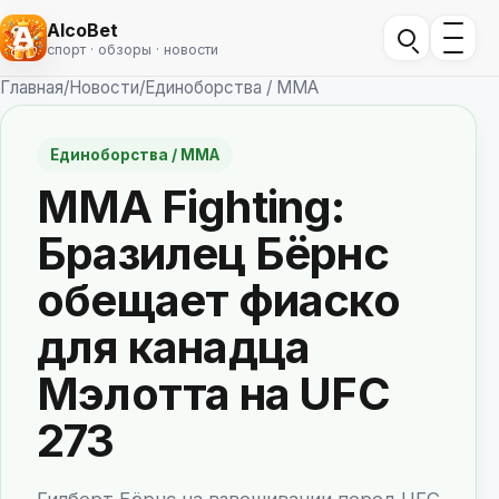
AlcoBet
спорт · обзоры · новости
Главная
/
Новости
/
Единоборства / ММА
Единоборства / ММА
MMA Fighting:
Бразилец Бёрнс
обещает фиаско
для канадца
Мэлотта на UFC
273
Гилберт Бёрнс на взвешивании перед UFC