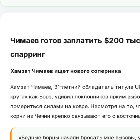
Чимаев готов заплатить $200 ты
спарринг
Хамзат Чимаев ищет нового соперника
Хамзат Чимаев, 31-летний обладатель титула U
кругах как Борз, удивил поклонников ярким в
помериться силами на ковре. Несмотря на то, 
корни из Чечни крепко связывают его с восточ
«Бедные борцы начали бросать мне вызовы, 