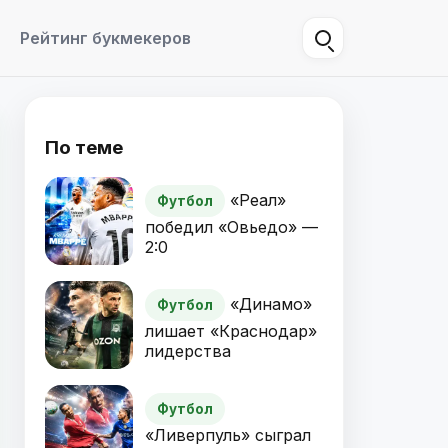
Рейтинг букмекеров
По теме
«Реал»
Футбол
победил «Овьедо» —
2:0
«Динамо»
Футбол
лишает «Краснодар»
лидерства
Футбол
«Ливерпуль» сыграл