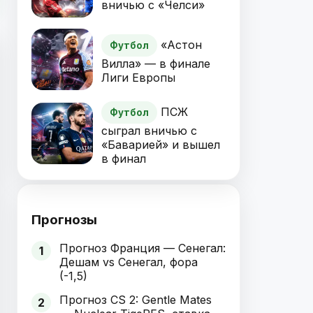
вничью с «Челси»
«Астон
Футбол
Вилла» — в финале
Лиги Европы
ПСЖ
Футбол
сыграл вничью с
«Баварией» и вышел
в финал
Прогнозы
Прогноз Франция — Сенегал:
1
Дешам vs Сенегал, фора
(-1,5)
Прогноз CS 2: Gentle Mates
2