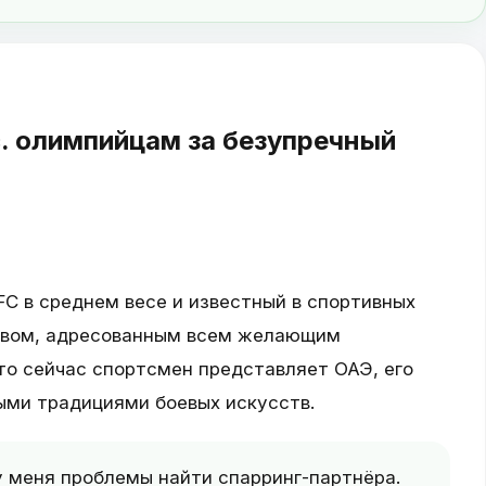
с. олимпийцам за безупречный
FC в среднем весе и известный в спортивных
ызовом, адресованным всем желающим
что сейчас спортсмен представляет ОАЭ, его
ными традициями боевых искусств.
у меня проблемы найти спарринг-партнёра.