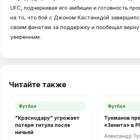
UFC, подчеркивая его амбиции и готовность пр
на то, что бой с Джоном Кастанедой завершилс
своим фанатам за поддержку и пообещал вернут
уверенным.
Читайте также
Футбол
Футбол
"Краснодару" угрожает
Тукманов пр
потеря титула после
«Зенита» в 
ничьей
Александр Ту