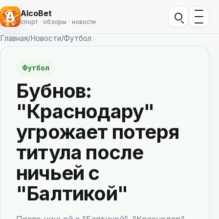
AlcoBet
спорт · обзоры · новости
Главная
/
Новости
/
Футбол
Футбол
Бубнов:
"Краснодару"
угрожает потеря
титула после
ничьей с
"Балтикой"
После ничьей с "Балтикой", "Краснодар"