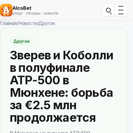
AlcoBet
спорт · обзоры · новости
Главная
/
Новости
/
Другое
Другое
Зверев и Коболли
в полуфинале
ATP-500 в
Мюнхене: борьба
за €2.5 млн
продолжается
В Мюнхене на турнире ATP-500