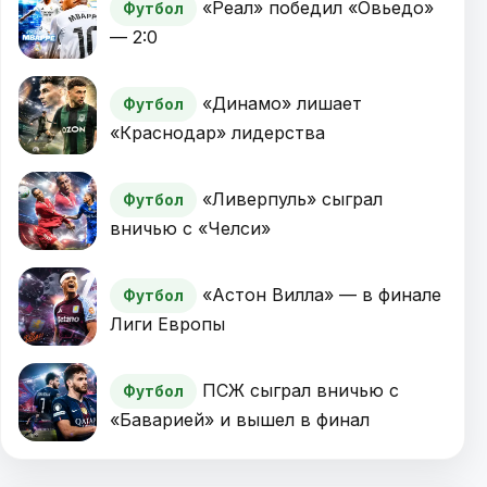
«Реал» победил «Овьедо»
Футбол
— 2:0
«Динамо» лишает
Футбол
«Краснодар» лидерства
«Ливерпуль» сыграл
Футбол
вничью с «Челси»
«Астон Вилла» — в финале
Футбол
Лиги Европы
ПСЖ сыграл вничью с
Футбол
«Баварией» и вышел в финал