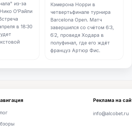
нала" из-за
Кэмерона Норри в
 Нико О’Райли
четвертьфинале турнира
 Встреча
Barcelona Open. Матч
апреля в 18:30
завершился со счётом 6:3,
будет
6:2, проведя Ходара в
екстовой
полуфинал, где его ждёт
француз Артюр Фис.
авигация
Реклама на сай
лог
info@alcobet.ru
бзоры