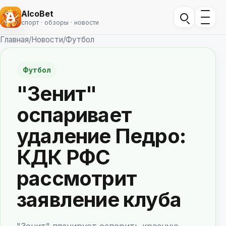
AlcoBet
спорт · обзоры · новости
Главная
/
Новости
/
Футбол
Футбол
"Зенит"
оспаривает
удаление Педро:
КДК РФС
рассмотрит
заявление клуба
"Зенит" планирует оспорить красную