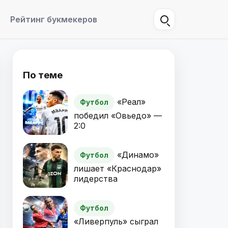
Рейтинг букмекеров
По теме
«Реал»
Футбол
победил «Овьедо» —
2:0
«Динамо»
Футбол
лишает «Краснодар»
лидерства
Футбол
«Ливерпуль» сыграл