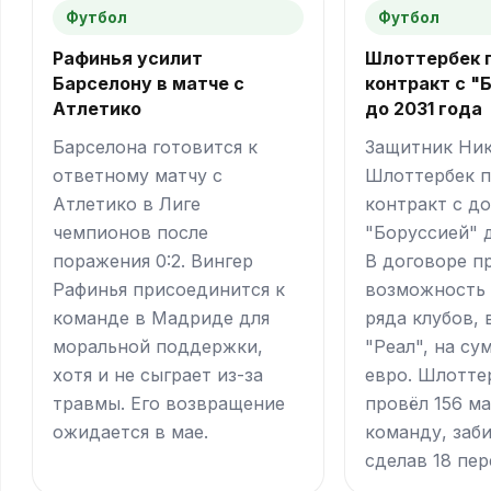
Футбол
Футбол
Рафинья усилит
Шлоттербек 
Барселону в матче с
контракт с "
Атлетико
до 2031 года
Барселона готовится к
Защитник Ни
ответному матчу с
Шлоттербек 
Атлетико в Лиге
контракт с д
чемпионов после
"Боруссией" д
поражения 0:2. Вингер
В договоре п
Рафинья присоединится к
возможность 
команде в Мадриде для
ряда клубов,
моральной поддержки,
"Реал", на су
хотя и не сыграет из-за
евро. Шлотте
травмы. Его возвращение
провёл 156 ма
ожидается в мае.
команду, заби
сделав 18 пер