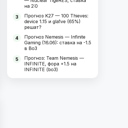
— Nuclear TigeRES, ставка
на 2:0
Прогноз K27 — 100 Thieves:
3
device 1.15 и gla1ve (65%)
решат?
Прогноз Nemesis — Infinite
4
Gaming (16.06): ставка на -1.5
в Bo3
Прогноз: Team Nemesis —
5
INFINITE, фора +1.5 на
INFINITE (bo3)