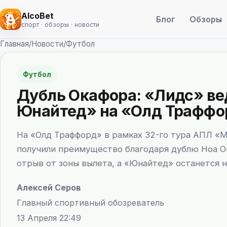
AlcoBet
Блог
Обзоры
спорт · обзоры · новости
Главная
/
Новости
/
Футбол
Футбол
Дубль Окафора: «Лидс» ве
Юнайтед» на «Олд Траффо
На «Олд Траффорд» в рамках 32-го тура АПЛ «
получили преимущество благодаря дублю Ноа О
отрыв от зоны вылета, а «Юнайтед» останется 
Алексей Серов
Главный спортивный обозреватель
13 Апреля 22:49