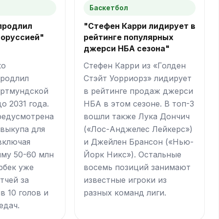
Баскетбол
продлил
"Стефен Карри лидирует в
Боруссией"
рейтинге популярных
джерси НБА сезона"
ко
Стефен Карри из «Голден
продлил
Стэйт Уорриорз» лидирует
ортмундской
в рейтинге продаж джерси
о 2031 года.
НБА в этом сезоне. В топ-3
редусмотрена
вошли также Лука Дончич
выкупа для
(«Лос-Анджелес Лейкерс»)
 включая
и Джейлен Брансон («Нью-
мму 50-60 млн
Йорк Никс»). Остальные
рбек уже
восемь позиций занимают
тчей за
известные игроки из
в 10 голов и
разных команд лиги.
едач.