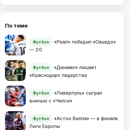
По теме
«Реал» победил «Овьедо»
Футбол
— 2:0
«Динамо» лишает
Футбол
«Краснодар» лидерства
«Ливерпуль» сыграл
Футбол
вничью с «Челси»
«Астон Вилла» — в финале
Футбол
Лиги Европы