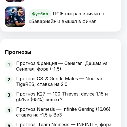
ПСЖ сыграл вничью с
Футбол
«Баварией» и вышел в финал
Прогнозы
Прогноз Франция — Сенегал: Дешам vs
1
Сенегал, фора (-1,5)
Прогноз CS 2: Gentle Mates — Nuclear
2
TigeRES, ставка на 2:0
Прогноз K27 — 100 Thieves: device 1.15 и
3
gla1ve (65%) решат?
Прогноз Nemesis — Infinite Gaming (16.06):
4
ставка на -1.5 в Bo3
Прогноз: Team Nemesis — INFINITE, фора
5