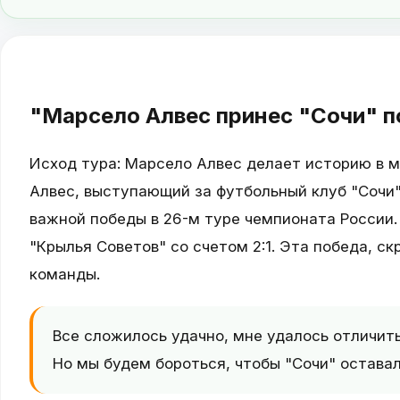
"Марсело Алвес принес "Сочи" п
Исход тура: Марсело Алвес делает историю в м
Алвес, выступающий за футбольный клуб "Сочи"
важной победы в 26-м туре чемпионата России
"Крылья Советов" со счетом 2:1. Эта победа, с
команды.
Все сложилось удачно, мне удалось отличить
Но мы будем бороться, чтобы "Сочи" оставал