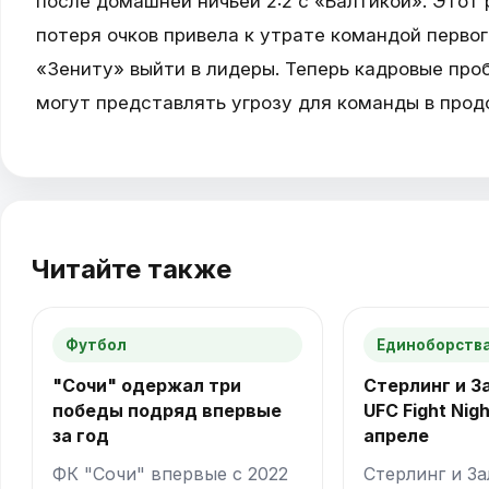
после домашней ничьей 2:2 с «Балтикой». Этот 
потеря очков привела к утрате командой первог
«Зениту» выйти в лидеры. Теперь кадровые про
могут представлять угрозу для команды в прод
Читайте также
Футбол
Единоборства
"Сочи" одержал три
Стерлинг и За
победы подряд впервые
UFC Fight Nigh
за год
апреле
ФК "Сочи" впервые с 2022
Стерлинг и За