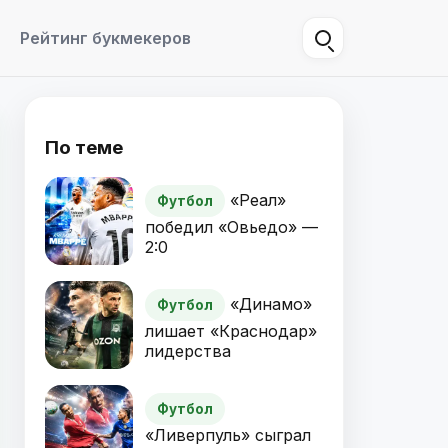
Рейтинг букмекеров
По теме
«Реал»
Футбол
победил «Овьедо» —
2:0
«Динамо»
Футбол
лишает «Краснодар»
лидерства
Футбол
«Ливерпуль» сыграл