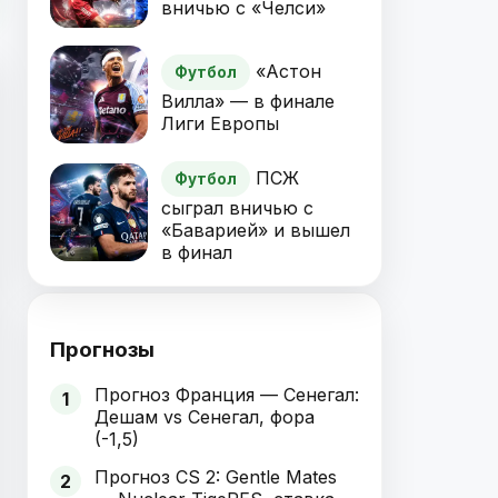
вничью с «Челси»
«Астон
Футбол
Вилла» — в финале
Лиги Европы
ПСЖ
Футбол
сыграл вничью с
«Баварией» и вышел
в финал
Прогнозы
Прогноз Франция — Сенегал:
1
Дешам vs Сенегал, фора
(-1,5)
Прогноз CS 2: Gentle Mates
2