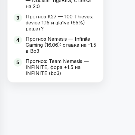
— Nuclear TigeRES, ставка
на 2:0
Прогноз K27 — 100 Thieves:
3
device 1.15 и gla1ve (65%)
решат?
Прогноз Nemesis — Infinite
4
Gaming (16.06): ставка на -1.5
в Bo3
Прогноз: Team Nemesis —
5
INFINITE, фора +1.5 на
INFINITE (bo3)