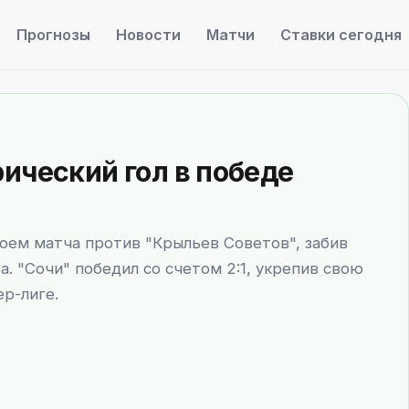
Прогнозы
Новости
Матчи
Ставки сегодня
ический гол в победе
роем матча против "Крыльев Советов", забив
а. "Сочи" победил со счетом 2:1, укрепив свою
р-лиге.