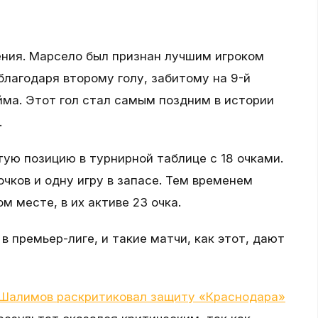
ния. Марсело был признан лучшим игроком
 благодаря второму голу, забитому на 9-й
ма. Этот гол стал самым поздним в истории
.
ую позицию в турнирной таблице с 18 очками.
очков и одну игру в запасе. Тем временем
 месте, в их активе 23 очка.
в премьер-лиге, и такие матчи, как этот, дают
 Шалимов раскритиковал защиту «Краснодара»