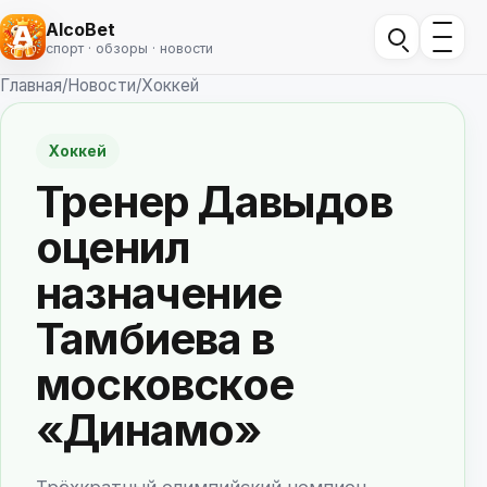
AlcoBet
спорт · обзоры · новости
Главная
/
Новости
/
Хоккей
Хоккей
Тренер Давыдов
оценил
назначение
Тамбиева в
московское
«Динамо»
Трёхкратный олимпийский чемпион