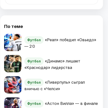
По теме
«Реал» победил «Овьедо»
Футбол
— 2:0
«Динамо» лишает
Футбол
«Краснодар» лидерства
«Ливерпуль» сыграл
Футбол
вничью с «Челси»
«Астон Вилла» — в финале
Футбол