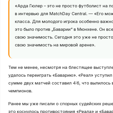
«Арда Гюлер – это не просто футболист на п
в интервью для MatchDay Central. — «Его мо
класса. Для молодого игрока особенно важно
это было против „Баварии“ в Мюнхене. Он все
свою значимость. Сегодня это уже не просто
свою значимость на мировой арене».
Тем не менее, несмотря на блестящее выступл
удалось переиграть «Баварию». «Реал» уступил 
сумме двух матчей составил 4:6, что вылилось 
чемпионов.
Ранее мы уже писали о спорных судейских реше
это коснулось противостояния «Реала» и «Бава