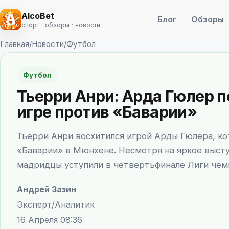
AlcoBet
Блог
Обзоры
спорт · обзоры · новости
Главная
/
Новости
/
Футбол
Футбол
Тьерри Анри: Арда Гюлер п
игре против «Баварии»
Тьерри Анри восхитился игрой Арды Гюлера, ко
«Баварии» в Мюнхене. Несмотря на яркое выст
мадридцы уступили в четвертьфинале Лиги чем
Андрей Зазин
Эксперт/Аналитик
16 Апреля 08:36