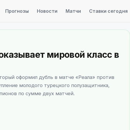
Прогнозы
Новости
Матчи
Ставки сегодня
оказывает мировой класс в
торый оформил дубль в матче «Реала» против
упление молодого турецкого полузащитника,
пионов по сумме двух матчей.