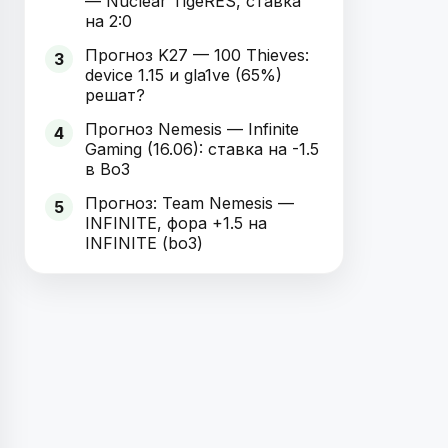
— Nuclear TigeRES, ставка
на 2:0
Прогноз K27 — 100 Thieves:
3
device 1.15 и gla1ve (65%)
решат?
Прогноз Nemesis — Infinite
4
Gaming (16.06): ставка на -1.5
в Bo3
Прогноз: Team Nemesis —
5
INFINITE, фора +1.5 на
INFINITE (bo3)