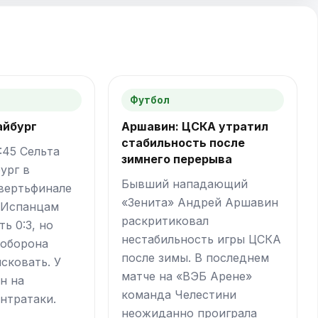
Футбол
айбург
Аршавин: ЦСКА утратил
стабильность после
9:45 Сельта
зимнего перерыва
ург в
Бывший нападающий
вертьфинале
«Зенита» Андрей Аршавин
 Испанцам
раскритиковал
ь 0:3, но
нестабильность игры ЦСКА
 оборона
после зимы. В последнем
сковать. У
матче на «ВЭБ Арене»
н на
команда Челестини
нтратаки.
неожиданно проиграла