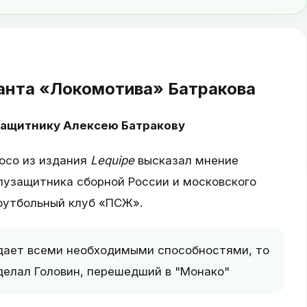
анта «Локомотива» Батракова
защитнику Алексею Батракову
осо из издания
Lequipe
высказал мнение
лузащитника сборной России и московского
футбольный клуб «ПСЖ».
адает всеми необходимыми способностями, то
 сделал Головин, перешедший в "Монако"