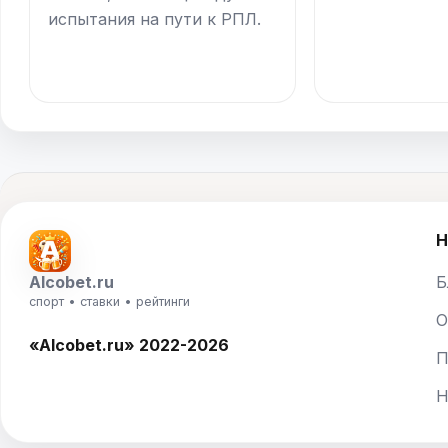
испытания на пути к РПЛ.
Н
Alcobet.ru
Б
спорт • ставки • рейтинги
О
«Alcobet.ru» 2022-2026
П
Н