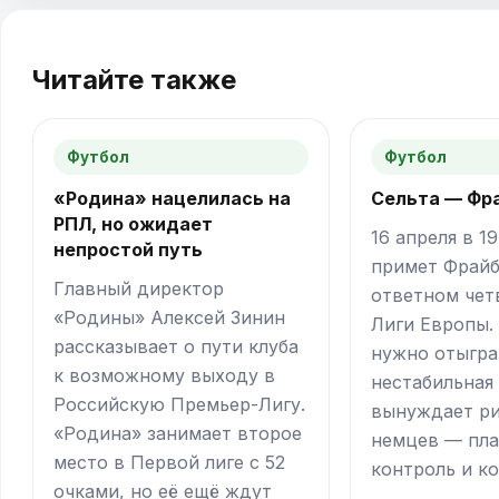
Читайте также
Футбол
Футбол
«Родина» нацелилась на
Сельта — Фр
РПЛ, но ожидает
16 апреля в 1
непростой путь
примет Фрайб
Главный директор
ответном чет
«Родины» Алексей Зинин
Лиги Европы.
рассказывает о пути клуба
нужно отыграт
к возможному выходу в
нестабильная
Российскую Премьер-Лигу.
вынуждает ри
«Родина» занимает второе
немцев — пла
место в Первой лиге с 52
контроль и ко
очками, но её ещё ждут