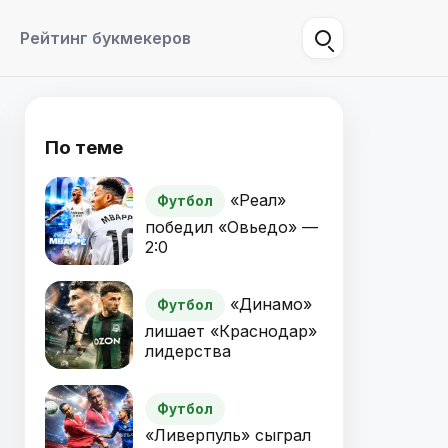
Рейтинг букмекеров
По теме
«Реал»
Футбол
победил «Овьедо» —
2:0
«Динамо»
Футбол
лишает «Краснодар»
лидерства
Футбол
«Ливерпуль» сыграл