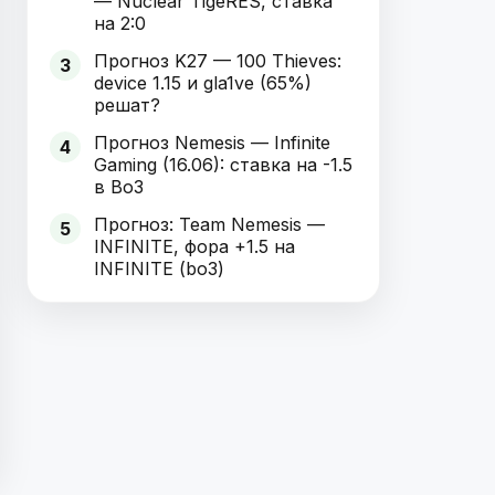
— Nuclear TigeRES, ставка
на 2:0
Прогноз K27 — 100 Thieves:
3
device 1.15 и gla1ve (65%)
решат?
Прогноз Nemesis — Infinite
4
Gaming (16.06): ставка на -1.5
в Bo3
Прогноз: Team Nemesis —
5
INFINITE, фора +1.5 на
INFINITE (bo3)