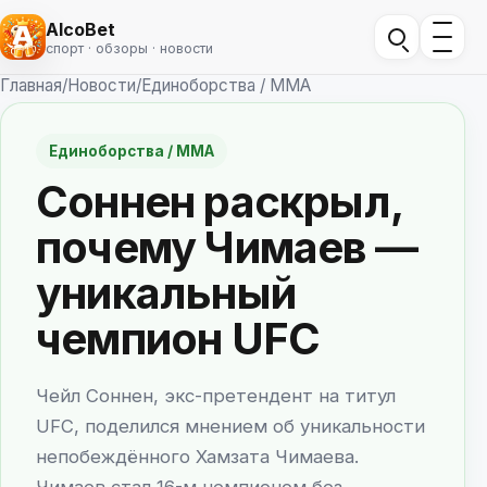
AlcoBet
спорт · обзоры · новости
Главная
/
Новости
/
Единоборства / ММА
Единоборства / ММА
Соннен раскрыл,
почему Чимаев —
уникальный
чемпион UFC
Чейл Соннен, экс-претендент на титул
UFC, поделился мнением об уникальности
непобеждённого Хамзата Чимаева.
Чимаев стал 16-м чемпионом без