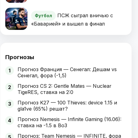
ПСЖ сыграл вничью с
Футбол
«Баварией» и вышел в финал
Прогнозы
Прогноз Франция — Сенегал: Дешам vs
1
Сенегал, фора (-1,5)
Прогноз CS 2: Gentle Mates — Nuclear
2
TigeRES, ставка на 2:0
Прогноз K27 — 100 Thieves: device 1.15 и
3
gla1ve (65%) решат?
Прогноз Nemesis — Infinite Gaming (16.06):
4
ставка на -1.5 в Bo3
Прогноз: Team Nemesis — INFINITE, фора
5