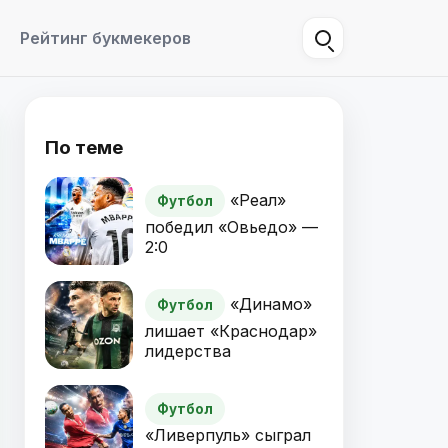
Рейтинг букмекеров
По теме
«Реал»
Футбол
победил «Овьедо» —
2:0
«Динамо»
Футбол
лишает «Краснодар»
лидерства
Футбол
«Ливерпуль» сыграл