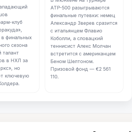
В Мюнхене на турнире
нападающий
ATP-500 разыгрываются
шов
финальные путевки: немец
фарм-клуб
Александр Зверев сразится
рракуда»,
с итальянцем Флавио
 в финальных
Коболли, а словацкий
ного сезона
теннисист Алекс Молчан
 талант
встретится с американцем
ов в НХЛ за
Беном Шелтоном.
ркс», но
Призовой фонд — €2 561
ет ключевую
110.
Колдера.