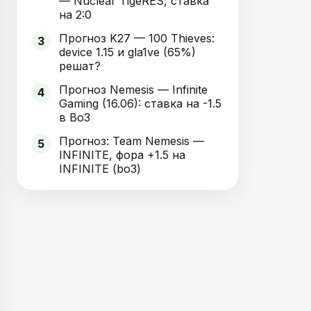
— Nuclear TigeRES, ставка
на 2:0
Прогноз K27 — 100 Thieves:
3
device 1.15 и gla1ve (65%)
решат?
Прогноз Nemesis — Infinite
4
Gaming (16.06): ставка на -1.5
в Bo3
Прогноз: Team Nemesis —
5
INFINITE, фора +1.5 на
INFINITE (bo3)