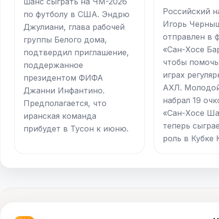
шанс сыграть на ЧМ-2026
Российский 
по футболу в США. Эндрю
Игорь Черны
Джулиани, глава рабочей
отправлен в 
группы Белого дома,
«Сан-Хосе Ба
подтвердил приглашение,
чтобы помочь
поддержанное
играх регуляр
президентом ФИФА
АХЛ. Молодой
Джанни Инфантино.
набрал 19 очк
Предполагается, что
«Сан-Хосе Ша
иранская команда
теперь сыгра
прибудет в Тусон к июню.
роль в Кубке 