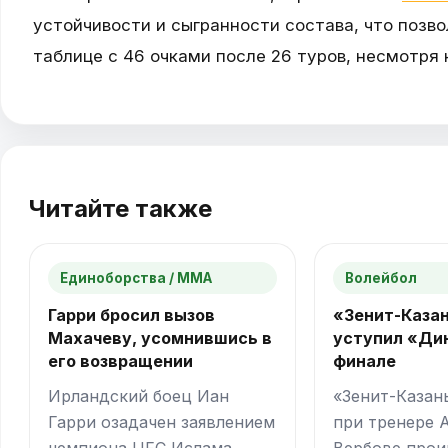
устойчивости и сыгранности состава, что позв
таблице с 46 очками после 26 туров, несмотря 
Читайте также
Единоборства / ММА
Волейбол
Гарри бросил вызов
«Зенит-Каза
Махачеву, усомнившись в
уступил «Ди
его возвращении
финале
Ирландский боец Иан
«Зенит-Казан
Гарри озадачен заявлением
при тренере 
чемпиона UFC Ислама
Вербове прои