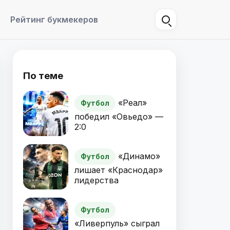
Рейтинг букмекеров
По теме
«Реал»
Футбол
победил «Овьедо» —
2:0
«Динамо»
Футбол
лишает «Краснодар»
лидерства
Футбол
«Ливерпуль» сыграл