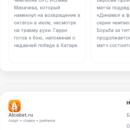
Махачева, который
матча подряд
намекнул на возвращение в
«Динамо» в ф
октагон в июле, несмотря
серии чемпио
на травму руки. Гарри
Борьба за тит
готов к бою, напоминая о
продолжаетс
недавней победе в Катаре.
матч состоитс
Н
Alcobet.ru
Б
спорт • ставки • рейтинги
О