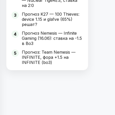
— Nuclear TigeRES, ставка
на 2:0
Прогноз K27 — 100 Thieves:
3
device 1.15 и gla1ve (65%)
решат?
Прогноз Nemesis — Infinite
4
Gaming (16.06): ставка на -1.5
в Bo3
Прогноз: Team Nemesis —
5
INFINITE, фора +1.5 на
INFINITE (bo3)