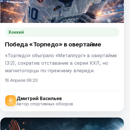
Хоккей
Победа «Торпедо» в овертайме
«Торпедо» обыграло «Металлург» в овертайме
(3:2), сократив отставание в серии КХЛ, но
магнитогорцы по-прежнему впереди.
16 Апреля 06:20
Дмитрий Васильев
Автор спортивных обзоров