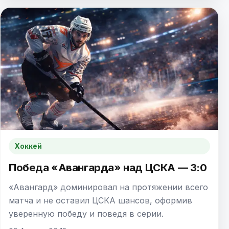
Хоккей
Победа «Авангарда» над ЦСКА — 3:0
«Авангард» доминировал на протяжении всего
матча и не оставил ЦСКА шансов, оформив
уверенную победу и поведя в серии.