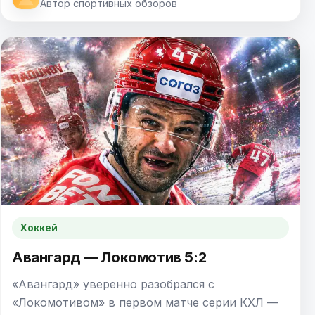
Автор спортивных обзоров
Хоккей
Авангард — Локомотив 5:2
«Авангард» уверенно разобрался с
«Локомотивом» в первом матче серии КХЛ —