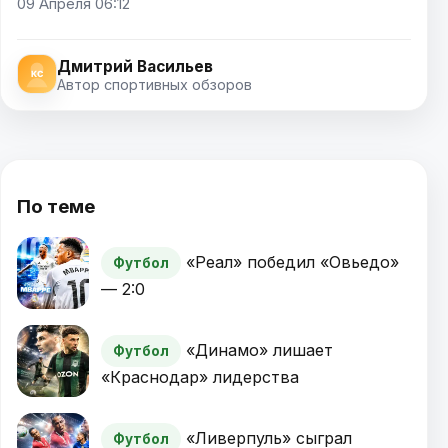
09 Апреля 06:12
Дмитрий Васильев
Автор спортивных обзоров
По теме
«Реал» победил «Овьедо»
Футбол
— 2:0
«Динамо» лишает
Футбол
«Краснодар» лидерства
«Ливерпуль» сыграл
Футбол