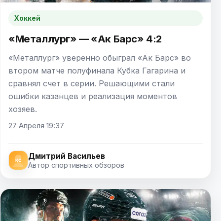
Хоккей
«Металлург» — «Ак Барс» 4:2
«Металлург» уверенно обыграл «Ак Барс» во
втором матче полуфинала Кубка Гагарина и
сравнял счет в серии. Решающими стали
ошибки казанцев и реализация моментов
хозяев.
27 Апреля 19:37
Дмитрий Васильев
Автор спортивных обзоров