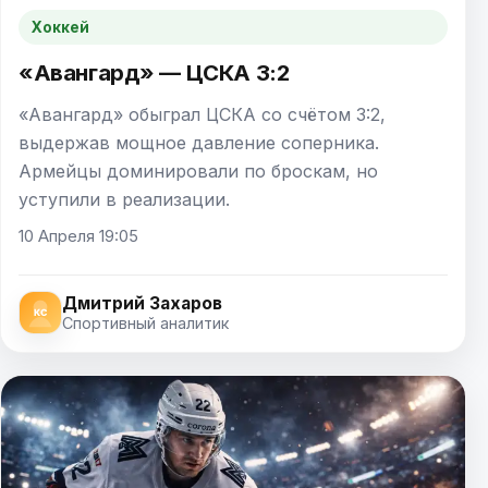
Хоккей
«Авангард» — ЦСКА 3:2
«Авангард» обыграл ЦСКА со счётом 3:2,
выдержав мощное давление соперника.
Армейцы доминировали по броскам, но
уступили в реализации.
10 Апреля 19:05
Дмитрий Захаров
Спортивный аналитик