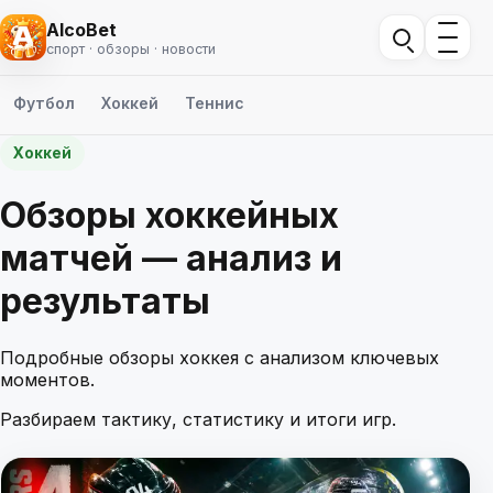
AlcoBet
спорт · обзоры · новости
Футбол
Хоккей
Теннис
Хоккей
Обзоры хоккейных
матчей — анализ и
результаты
Подробные обзоры хоккея с анализом ключевых
моментов.
Разбираем тактику, статистику и итоги игр.