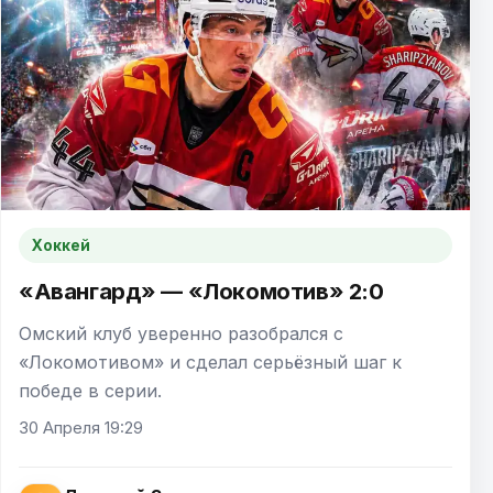
Хоккей
«Авангард» — «Локомотив» 2:0
Омский клуб уверенно разобрался с
«Локомотивом» и сделал серьёзный шаг к
победе в серии.
30 Апреля 19:29