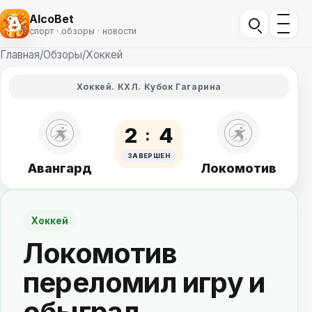
AlcoBet
спорт · обзоры · новости
Главная
/
Обзоры
/
Хоккей
Хоккей. КХЛ. Кубок Гагарина
2
4
ЗАВЕРШЕН
Авангард
Локомотив
Хоккей
Локомотив
переломил игру и
обыграл