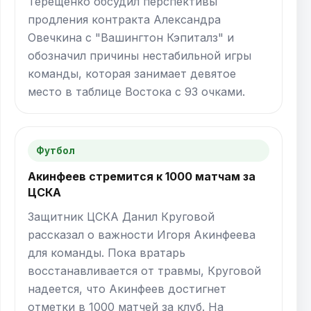
Терещенко обсудил перспективы
продления контракта Александра
Овечкина с "Вашингтон Кэпиталз" и
обозначил причины нестабильной игры
команды, которая занимает девятое
место в таблице Востока с 93 очками.
Футбол
Акинфеев стремится к 1000 матчам за
ЦСКА
Защитник ЦСКА Данил Круговой
рассказал о важности Игоря Акинфеева
для команды. Пока вратарь
восстанавливается от травмы, Круговой
надеется, что Акинфеев достигнет
отметки в 1000 матчей за клуб. На