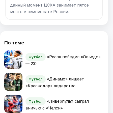
данный момент ЦСКА занимает пятое
место в чемпионате России.
По теме
«Реал» победил «Овьедо»
Футбол
— 2:0
«Динамо» лишает
Футбол
«Краснодар» лидерства
«Ливерпуль» сыграл
Футбол
вничью с «Челси»