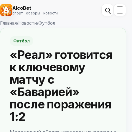
AlcoBet
спорт · обзоры · новости
Главная
/
Новости
/
Футбол
Футбол
«Реал» готовится
к ключевому
матчу с
«Баварией»
после поражения
1:2
Мадридский «Реал» настроен на реванш в