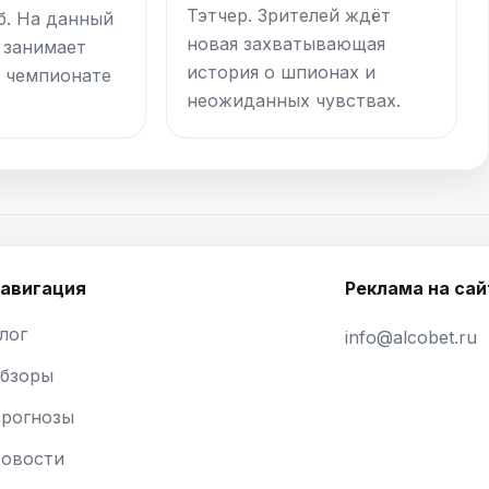
Тэтчер. Зрителей ждёт
б. На данный
новая захватывающая
 занимает
история о шпионах и
в чемпионате
неожиданных чувствах.
авигация
Реклама на сай
лог
info@alcobet.ru
бзоры
рогнозы
овости