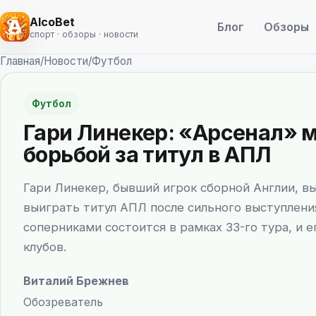
AlcoBet
Блог
Обзоры
спорт · обзоры · новости
Главная
/
Новости
/
Футбол
Футбол
Гари Линекер: «Арсенал» м
борьбой за титул в АПЛ
Гари Линекер, бывший игрок сборной Англии, в
выиграть титул АПЛ после сильного выступлен
соперниками состоится в рамках 33-го тура, и 
клубов.
Виталий Брежнев
Обозреватель