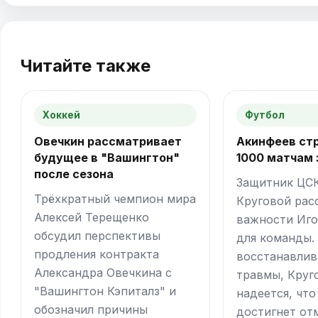
Читайте также
Хоккей
Футбол
Овечкин рассматривает
Акинфеев ст
будущее в "Вашингтон"
1000 матчам
после сезона
Защитник ЦС
Трёхкратный чемпион мира
Круговой рас
Алексей Терещенко
важности Иго
обсудил перспективы
для команды.
продления контракта
восстанавлив
Александра Овечкина с
травмы, Круг
"Вашингтон Кэпиталз" и
надеется, чт
обозначил причины
достигнет от