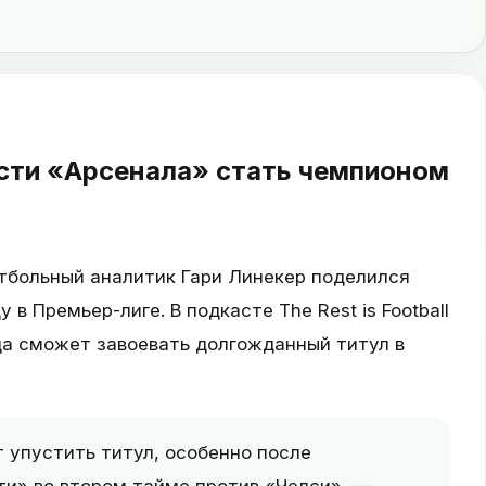
сти «Арсенала» стать чемпионом
утбольный аналитик Гари Линекер поделился
 Премьер-лиге. В подкасте The Rest is Football
да сможет завоевать долгожданный титул в
т упустить титул, особенно после
и» во втором тайме против «Челси», —