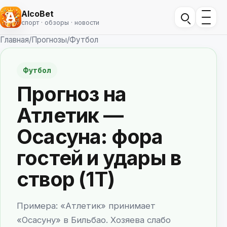
AlcoBet
спорт · обзоры · новости
Главная
/
Прогнозы
/
Футбол
Футбол
Прогноз на
Атлетик —
Осасуна: фора
гостей и удары в
створ (1Т)
Примера: «Атлетик» принимает
«Осасуну» в Бильбао. Хозяева слабо