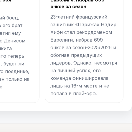
очков за сезон
23-летний французский
й боец,
защитник «Парижа» Надир
о его брат
Хифи стал рекордсменом
етил ему
Евролиги, набрав 699
 с Денисом
очков за сезон-2025/2026 и
икита
обогнав предыдущих
что теперь
лидеров. Однако, несмотря
, будет ли
на личный успех, его
го поединке,
команда финишировала
ен только на
лишь на 16-м месте и не
е.
попала в плей-офф.