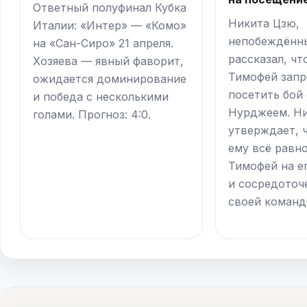
Ответный полуфинал Кубка
Никита Цзю,
Италии: «Интер» — «Комо»
непобеждённы
на «Сан-Сиро» 21 апреля.
рассказал, чт
Хозяева — явный фаворит,
Тимофей запр
ожидается доминирование
посетить бой
и победа с несколькими
Нурджеем. Н
голами. Прогноз: 4:0.
утверждает, 
ему всё равно
Тимофей на е
и сосредоточ
своей команд