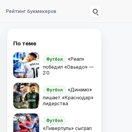
Рейтинг букмекеров
По теме
«Реал»
Футбол
победил «Овьедо» —
2:0
«Динамо»
Футбол
лишает «Краснодар»
лидерства
Футбол
«Ливерпуль» сыграл