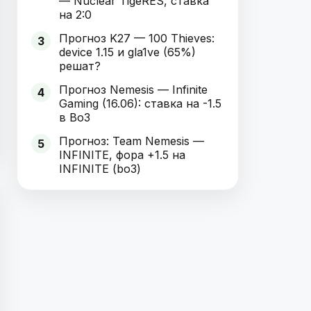
— Nuclear TigeRES, ставка
на 2:0
Прогноз K27 — 100 Thieves:
3
device 1.15 и gla1ve (65%)
решат?
Прогноз Nemesis — Infinite
4
Gaming (16.06): ставка на -1.5
в Bo3
Прогноз: Team Nemesis —
5
INFINITE, фора +1.5 на
INFINITE (bo3)