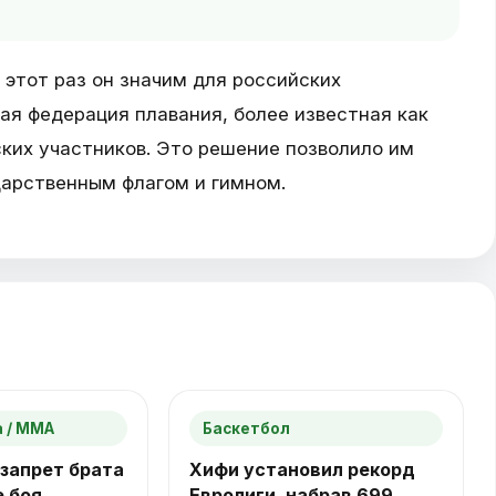
а этот раз он значим для российских
ая федерация плавания, более известная как
ских участников. Это решение позволило им
дарственным флагом и гимном.
 / ММА
Баскетбол
запрет брата
Хифи установил рекорд
е боя
Евролиги, набрав 699