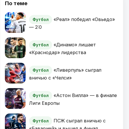
По теме
«Реал» победил «Овьедо»
Футбол
— 2:0
«Динамо» лишает
Футбол
«Краснодар» лидерства
«Ливерпуль» сыграл
Футбол
вничью с «Челси»
«Астон Вилла» — в финале
Футбол
Лиги Европы
ПСЖ сыграл вничью с
Футбол
«Баварией» и вышел в финал