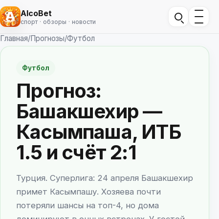
AlcoBet
спорт · обзоры · новости
Главная
/
Прогнозы
/
Футбол
Футбол
Прогноз:
Башакшехир —
Касымпаша, ИТБ
1.5 и счёт 2:1
Турция. Суперлига: 24 апреля Башакшехир
примет Касымпашу. Хозяева почти
потеряли шансы на топ-4, но дома
доминируют в очных встречах. У гостей