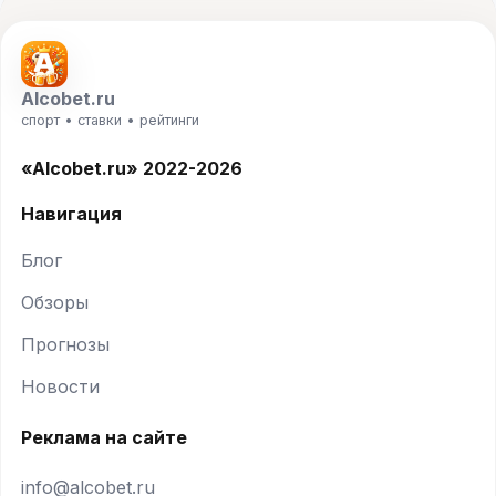
Alcobet.ru
спорт • ставки • рейтинги
«Alcobet.ru» 2022-2026
Навигация
Блог
Обзоры
Прогнозы
Новости
Реклама на сайте
info@alcobet.ru