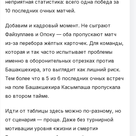
неприятная статистика: всего одна победа за
10 последних очных матчей.
Добавим и кадровый момент. Не сыграют
Файзуллаев и Опоку — оба пропускают матч
из-за перебора жёлтых карточек. Для команды,
которая и так часто испытывает проблемы
именно в оборонительных отрезках против
Башакшехира, это выглядит как лишний риск.
Тем более что в 5 из 6 последних очных встреч
на поле Башакшехира Касымпаша пропускала
во втором тайме.
Идти от таблицы здесь можно по-разному, но
от сценария — проще. Даже без турнирной
мотивации уровня «жизни и смерти»