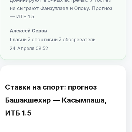
не сыграют Файзуллаев и Опоку. Прогноз
— ИТБ 1.5.
Алексей Серов
Главный спортивный обозреватель
24 Апреля 08:52
Ставки на спорт: прогноз
Башакшехир — Касымпаша,
ИТБ 1.5