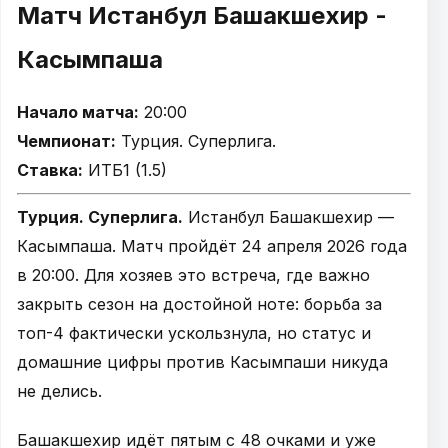
Матч Истанбул Башакшехир -
Касымпаша
Начало матча:
20:00
Чемпионат:
Турция. Суперлига.
Ставка:
ИТБ1 (1.5)
Турция. Суперлига.
Истанбул Башакшехир —
Касымпаша. Матч пройдёт 24 апреля 2026 года
в 20:00. Для хозяев это встреча, где важно
закрыть сезон на достойной ноте: борьба за
топ-4 фактически ускользнула, но статус и
домашние цифры против Касымпаши никуда
не делись.
Башакшехир идёт пятым с 48 очками и уже