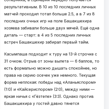
результативным. В 10 из 10 последних личных
матчей проходил тотал больше 2.5, а в 7 из 8
последних очных игр на поле Башакшехира
хозяева забивали больше двух мячей. Ещё одна
деталь — старт: в 4 из 5 последних личных
встреч Башакшехир забирал первый тайм.
Касымпаша подходит к туру на 13-й строчке с
31 очком. Отрыв от зоны вылета — 6 баллов, то
есть формально можно дышать спокойнее, но
права на серию осечек уже немного. Текущая
форма неплохая: победы над «Аланьяспором»
(1:0) и «Кайсериспором» (2:0), между ними —
яркая ничья с «Гёзтепе» (3:3). Однако против
Башакшехира у гостей давно тянется