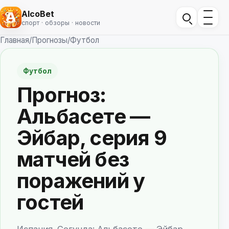
AlcoBet
спорт · обзоры · новости
Главная
/
Прогнозы
/
Футбол
Футбол
Прогноз:
Альбасете —
Эйбар, серия 9
матчей без
поражений у
гостей
Испания. Сегунда: Альбасете — Эйбар.