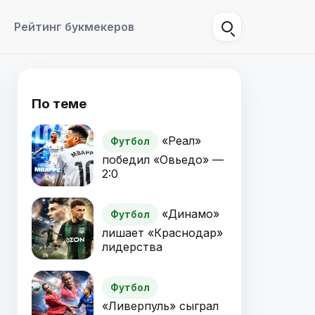
Рейтинг букмекеров
По теме
«Реал»
Футбол
победил «Овьедо» —
2:0
«Динамо»
Футбол
лишает «Краснодар»
лидерства
Футбол
«Ливерпуль» сыграл