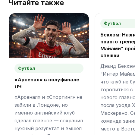
Читайте также
Футбол
Бекхэм: Назн
нового трене
Майами" про
спешки
Дэвид Бекхэм
Футбол
"Интер Майам
«Арсенал» в полуфинале
что клуб не б
ЛЧ
торопиться с
«Арсенал» и «Спортинг» не
нового главн
забили в Лондоне, но
после ухода 
именно английский клуб
Маскерано. С
сделал главное — сохранил
команда зани
нужный результат и вышел
место в Вост