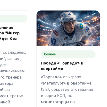
ачение
ра "Интер
йдет без
, совладелец
Хоккей
и", заявил,
Победа «Торпедо» в
удет
овертайме
 назначением
«Торпедо» обыграло
ого тренера
«Металлург» в овертайме
Хавьера
(3:2), сократив отставание
ейчас
в серии КХЛ, но
мает третье
магнитогорцы по-
очной