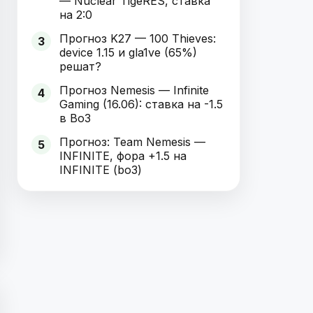
— Nuclear TigeRES, ставка
на 2:0
Прогноз K27 — 100 Thieves:
3
device 1.15 и gla1ve (65%)
решат?
Прогноз Nemesis — Infinite
4
Gaming (16.06): ставка на -1.5
в Bo3
Прогноз: Team Nemesis —
5
INFINITE, фора +1.5 на
INFINITE (bo3)