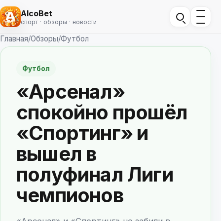
AlcoBet
спорт · обзоры · новости
Главная
/
Обзоры
/
Футбол
Футбол
«Арсенал»
спокойно прошёл
«Спортинг» и
вышел в
полуфинал Лиги
чемпионов
«Арсенал» и «Спортинг» не забили в