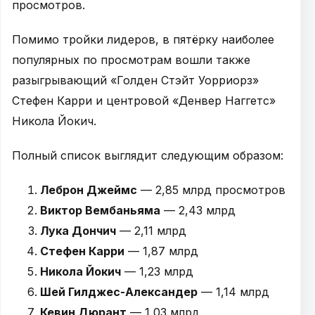
просмотров.
Помимо тройки лидеров, в пятёрку наиболее
популярных по просмотрам вошли также
разыгрывающий «Голден Стэйт Уорриорз»
Стефен Карри и центровой «Денвер Наггетс»
Никола Йокич.
Полный список выглядит следующим образом:
Леброн Джеймс
— 2,85 млрд просмотров
Виктор Вембаньяма
— 2,43 млрд
Лука Дончич
— 2,11 млрд
Стефен Карри
— 1,87 млрд
Никола Йокич
— 1,23 млрд
Шей Гилджес-Александер
— 1,14 млрд
Кевин Дюрант
— 1,03 млрд