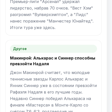
Премьер-лиги "Арсенал" удержал
лидерство, набрав 70 очков. "Вест Хэм"
разгромил "Вулверхэмптон", а "Лидс"
нанес поражение "Манчестер Юнайтед".
Итоги тура уже здесь.
Другое
Макинрой: Алькарас и Синнер способны
превзойти Надаля
Джон Макинрой считает, что молодые
теннисные звезды Карлос Алькарас и
Янник Синнер уже в состоянии превзойти
Рафаэля Надаля в его лучшие годы.
Недавно Синнер победил Алькараса на
финале «Мастерса» в Монте-Карло со
счётом 7:6, 6:3, подтвердив их