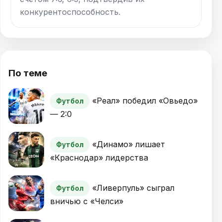
конкурентоспособность.
По теме
«Реал» победил «Овьедо»
Футбол
— 2:0
«Динамо» лишает
Футбол
«Краснодар» лидерства
«Ливерпуль» сыграл
Футбол
вничью с «Челси»