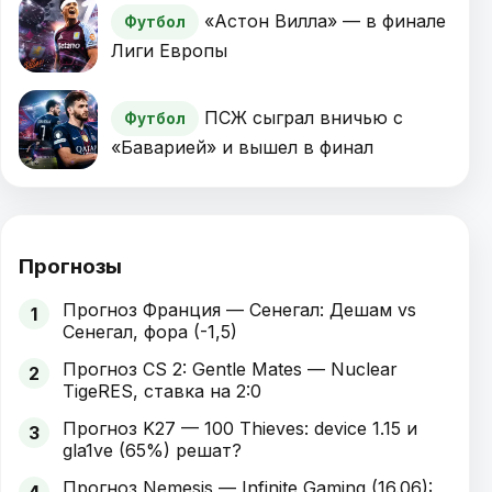
«Астон Вилла» — в финале
Футбол
Лиги Европы
ПСЖ сыграл вничью с
Футбол
«Баварией» и вышел в финал
Прогнозы
Прогноз Франция — Сенегал: Дешам vs
1
Сенегал, фора (-1,5)
Прогноз CS 2: Gentle Mates — Nuclear
2
TigeRES, ставка на 2:0
Прогноз K27 — 100 Thieves: device 1.15 и
3
gla1ve (65%) решат?
Прогноз Nemesis — Infinite Gaming (16.06):