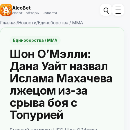
AlcoBet
спорт · обзоры · новости
Главная
/
Новости
/
Единоборства / ММА
Единоборства / ММА
Шон О’Мэлли:
Дана Уайт назвал
Ислама Махачева
лжецом из-за
срыва боя с
Топурией
Бывший чемпион UFC Шон О’Мэлли