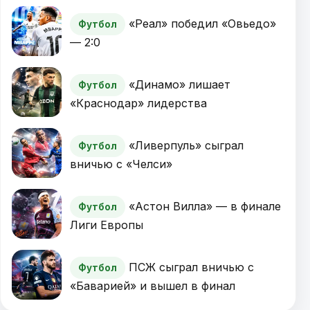
«Реал» победил «Овьедо»
Футбол
— 2:0
«Динамо» лишает
Футбол
«Краснодар» лидерства
«Ливерпуль» сыграл
Футбол
вничью с «Челси»
«Астон Вилла» — в финале
Футбол
Лиги Европы
ПСЖ сыграл вничью с
Футбол
«Баварией» и вышел в финал