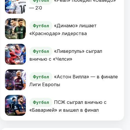
«Реал» победил «Овьедо»
Футбол
— 2:0
«Динамо» лишает
Футбол
«Краснодар» лидерства
«Ливерпуль» сыграл
Футбол
вничью с «Челси»
«Астон Вилла» — в финале
Футбол
Лиги Европы
ПСЖ сыграл вничью с
Футбол
«Баварией» и вышел в финал