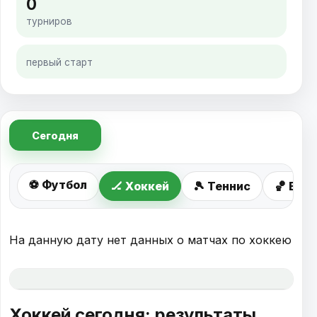
0
турниров
первый старт
Сегодня
⚽ Футбол
🏒 Хоккей
🎾 Теннис
🏀 Бас
На данную дату нет данных о матчах по хоккею
Хоккей сегодня: результаты