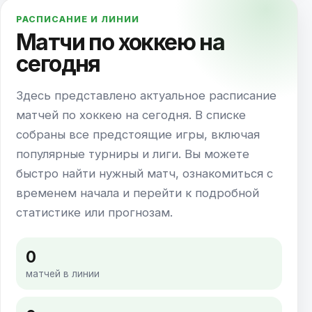
РАСПИСАНИЕ И ЛИНИИ
Матчи по хоккею на
сегодня
Здесь представлено актуальное расписание
матчей по хоккею на сегодня. В списке
собраны все предстоящие игры, включая
популярные турниры и лиги. Вы можете
быстро найти нужный матч, ознакомиться с
временем начала и перейти к подробной
статистике или прогнозам.
0
матчей в линии