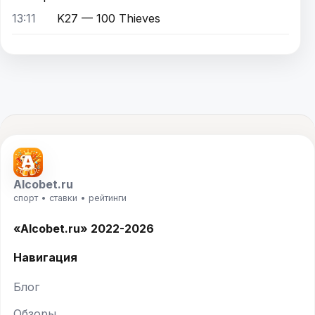
13:11
K27 — 100 Thieves
Alcobet.ru
спорт • ставки • рейтинги
«Alcobet.ru» 2022-2026
Навигация
Блог
Обзоры