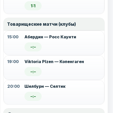
1:1
Товарищеские матчи (клубы)
15:00
Абердин — Росс Каунти
–:–
19:00
Viktoria Plzen — Копенгаген
–:–
20:00
Шелбурн — Селтик
–:–