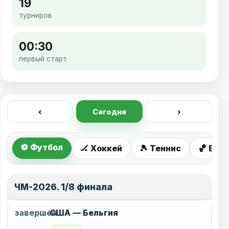
19
турниров
00:30
первый старт
‹
Сегодня
›
⚽ Футбол
🏒 Хоккей
🎾 Теннис
🏀 Бас
ЧМ-2026. 1/8 финала
завершен
США — Бельгия