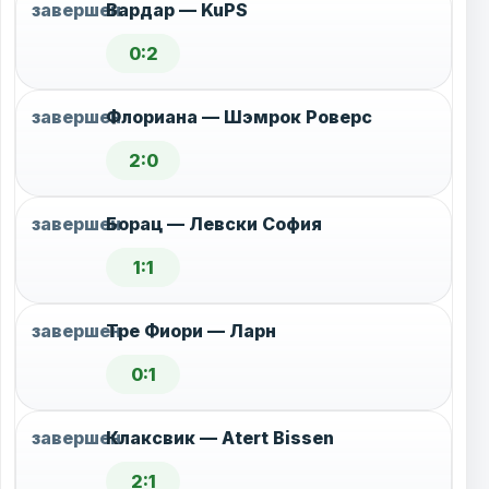
завершен
Вардар — KuPS
0:2
завершен
Флориана — Шэмрок Роверс
2:0
завершен
Борац — Левски София
1:1
завершен
Тре Фиори — Ларн
0:1
завершен
Клаксвик — Atert Bissen
2:1