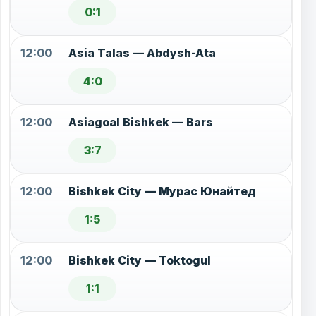
0:1
12:00
Asia Talas — Abdysh-Ata
4:0
12:00
Asiagoal Bishkek — Bars
3:7
12:00
Bishkek City — Мурас Юнайтед
1:5
12:00
Bishkek City — Toktogul
1:1