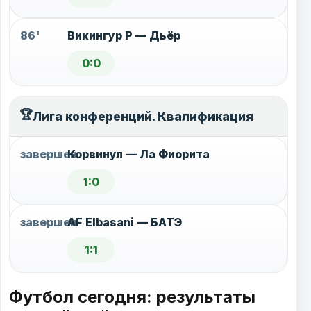
86'
Викингур Р — Дьёр
0:0
🏆
Лига конференций. Квалификация
завершен
Корвинул — Ла Фиорита
1:0
завершен
AF Elbasani — БАТЭ
1:1
Футбол сегодня: результаты