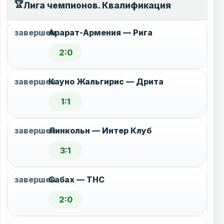
🏆
Лига чемпионов. Квалификация
завершен
Арарат-Армения — Рига
2:0
завершен
Кауно Жальгирис — Дрита
1:1
завершен
Линкольн — Интер Клуб
3:1
завершен
Сабах — ТНС
2:0