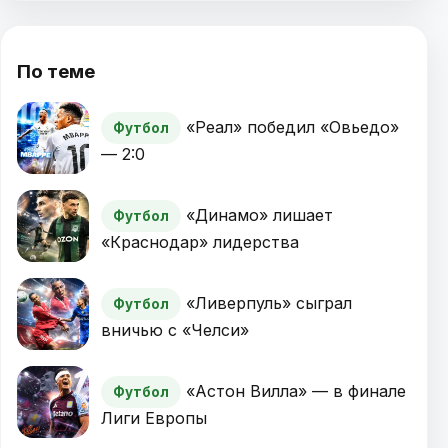
По теме
«Реал» победил «Овьедо»
Футбол
— 2:0
«Динамо» лишает
Футбол
«Краснодар» лидерства
«Ливерпуль» сыграл
Футбол
вничью с «Челси»
«Астон Вилла» — в финале
Футбол
Лиги Европы