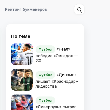
Рейтинг букмекеров
По теме
«Реал»
Футбол
победил «Овьедо» —
2:0
«Динамо»
Футбол
лишает «Краснодар»
лидерства
Футбол
«Ливерпуль» сыграл