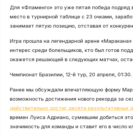
Для «Фламенго» это уже пятая победа подряд 
место в турнирной таблице с 23 очками, зарабо
занимает пятую позицию, отставая от конкурен
Игра прошла на легендарной арене «Маракана»
интерес среди болельщиков, кто был готов под
окажется решающей в следующих матчах, оста
Чемпионат Бразилии, 12-й тур, 20 апреля, 01:3
Ранее мы обсуждали впечатляющую форму Марки
возможность достижения нового рекорда за се
действительно достиг десяти результативных 
времен Луиса Адриано, сумевшим добиться этог
значимость для команды и ставит его в число к