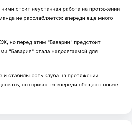
а ними стоит неустанная работа на протяжении
оманда не расслабляется: впереди еще много
СЖ, но перед этим "Баварии" предстоит
ами "Бавария" стала недосягаемой для
е и стабильность клуба на протяжении
новать, но горизонты впереди обещают новые