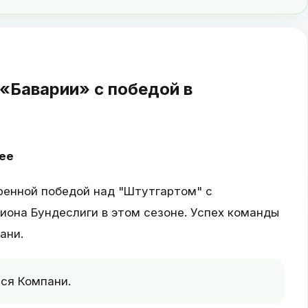
«Баварии» с победой в
щее
ренной победой над "Штутгартом" с
иона Бундеслиги в этом сезоне. Успех команды
ани.
тся Компани.