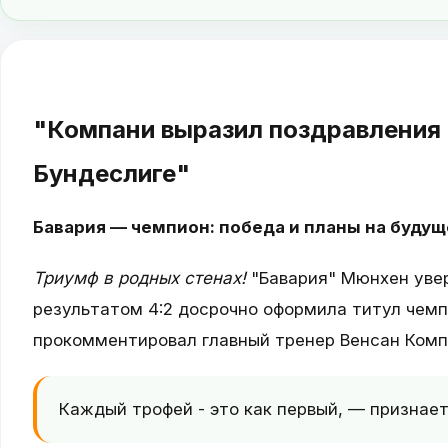
"Компани выразил поздравления 
Бундеслиге"
Бавария — чемпион: победа и планы на буду
Триумф в родных стенах!
"Бавария" Мюнхен уве
результатом 4:2 досрочно оформила титул чемп
прокомментировал главный тренер Венсан Комп
Каждый трофей - это как первый, — признае