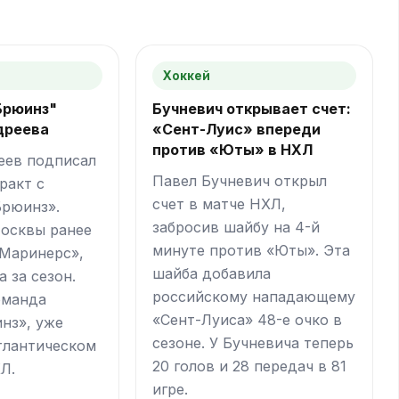
Хоккей
Брюинз"
Бучневич открывает счет:
дреева
«Сент-Луис» впереди
против «Юты» в НХЛ
еев подписал
Павел Бучневич открыл
ракт с
счет в матче НХЛ,
Брюинз».
забросив шайбу на 4-й
осквы ранее
минуте против «Юты». Эта
«Маринерс»,
шайба добавила
а за сезон.
российскому нападающему
оманда
«Сент-Луиса» 48-е очко в
нз», уже
сезоне. У Бучневича теперь
тлантическом
20 голов и 28 передач в 81
Л.
игре.