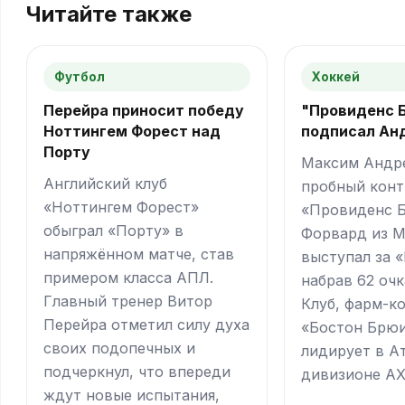
Читайте также
Футбол
Хоккей
Перейра приносит победу
"Провиденс 
Ноттингем Форест над
подписал Ан
Порту
Максим Андр
Английский клуб
пробный конт
«Ноттингем Форест»
«Провиденс 
обыграл «Порту» в
Форвард из М
напряжённом матче, став
выступал за 
примером класса АПЛ.
набрав 62 очк
Главный тренер Витор
Клуб, фарм-к
Перейра отметил силу духа
«Бостон Брюи
своих подопечных и
лидирует в А
подчеркнул, что впереди
дивизионе АХ
ждут новые испытания,