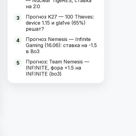
— Nuclear TigeRES, ставка
на 2:0
Прогноз K27 — 100 Thieves:
3
device 1.15 и gla1ve (65%)
решат?
Прогноз Nemesis — Infinite
4
Gaming (16.06): ставка на -1.5
в Bo3
Прогноз: Team Nemesis —
5
INFINITE, фора +1.5 на
INFINITE (bo3)