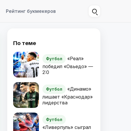
Рейтинг букмекеров
По теме
«Реал»
Футбол
победил «Овьедо» —
2:0
«Динамо»
Футбол
лишает «Краснодар»
лидерства
Футбол
«Ливерпуль» сыграл