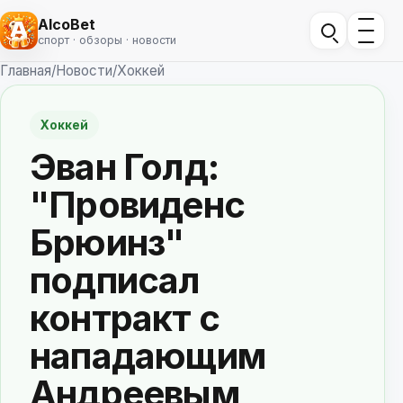
AlcoBet
спорт · обзоры · новости
Главная
/
Новости
/
Хоккей
Хоккей
Эван Голд:
"Провиденс
Брюинз"
подписал
контракт с
нападающим
Андреевым