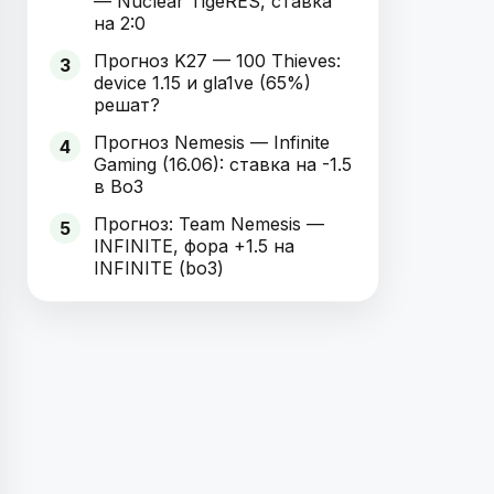
— Nuclear TigeRES, ставка
на 2:0
Прогноз K27 — 100 Thieves:
3
device 1.15 и gla1ve (65%)
решат?
Прогноз Nemesis — Infinite
4
Gaming (16.06): ставка на -1.5
в Bo3
Прогноз: Team Nemesis —
5
INFINITE, фора +1.5 на
INFINITE (bo3)