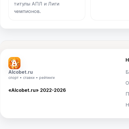
титулы АПЛ и Лиги
чемпионов.
Н
Alcobet.ru
Б
спорт • ставки • рейтинги
О
«Alcobet.ru» 2022-2026
П
Н