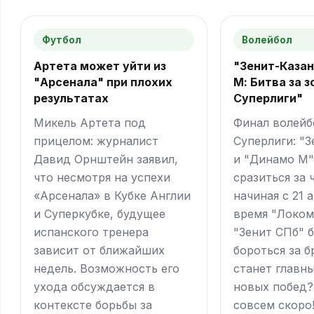
Футбол
Волейбол
Артета может уйти из
"Зенит-Каза
"Арсенала" при плохих
М: Битва за 
результатах
Суперлиги"
Микель Артета под
Финал волейб
прицелом: журналист
Суперлиги: "З
Давид Орнштейн заявил,
и "Динамо М"
что несмотря на успехи
сразиться за
«Арсенала» в Кубке Англии
начиная с 21 
и Суперкубке, будущее
время "Локом
испанского тренера
"Зенит СПб" 
зависит от ближайших
бороться за б
недель. Возможность его
станет главн
ухода обсуждается в
новых побед?
контексте борьбы за
совсем скоро