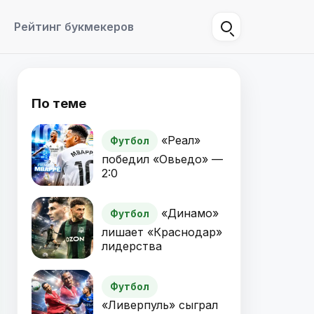
Рейтинг букмекеров
По теме
«Реал»
Футбол
победил «Овьедо» —
2:0
«Динамо»
Футбол
лишает «Краснодар»
лидерства
Футбол
«Ливерпуль» сыграл