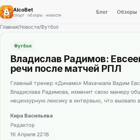
AlcoBet
Блог
Обзоры
спорт · обзоры · новости
Главная
/
Новости
/
Футбол
Футбол
Владислав Радимов: Евсее
речи после матчей РПЛ
Главный тренер «Динамо» Махачкала Вадим Евсе
Владислава Радимова, изменит свою манеру общ
нецензурную лексику в интервью, что вызвало в
Кира Васильева
Редактор
16 Апреля 22:18