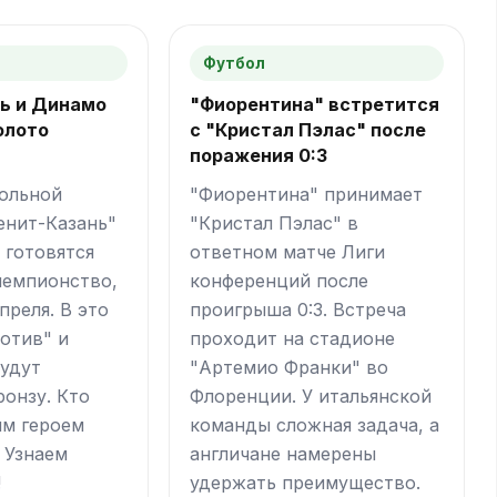
Футбол
нь и Динамо
"Фиорентина" встретится
золото
с "Кристал Пэлас" после
поражения 0:3
ольной
"Фиорентина" принимает
енит-Казань"
"Кристал Пэлас" в
 готовятся
ответном матче Лиги
 чемпионство,
конференций после
апреля. В это
проигрыша 0:3. Встреча
отив" и
проходит на стадионе
будут
"Артемио Франки" во
ронзу. Кто
Флоренции. У итальянской
ым героем
команды сложная задача, а
 Узнаем
англичане намерены
!
удержать преимущество.