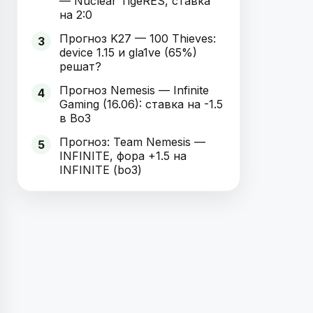
— Nuclear TigeRES, ставка
на 2:0
Прогноз K27 — 100 Thieves:
3
device 1.15 и gla1ve (65%)
решат?
Прогноз Nemesis — Infinite
4
Gaming (16.06): ставка на -1.5
в Bo3
Прогноз: Team Nemesis —
5
INFINITE, фора +1.5 на
INFINITE (bo3)