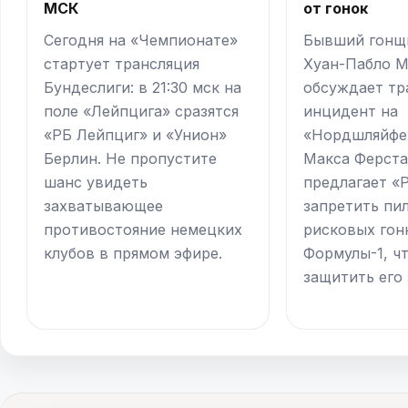
МСК
от гонок
Сегодня на «Чемпионате»
Бывший гонщ
стартует трансляция
Хуан-Пабло 
Бундеслиги: в 21:30 мск на
обсуждает тр
поле «Лейпцига» сразятся
инцидент на
«РБ Лейпциг» и «Унион»
«Нордшляйфе»
Берлин. Не пропустите
Макса Ферста
шанс увидеть
предлагает «
захватывающее
запретить пил
противостояние немецких
рисковых гон
клубов в прямом эфире.
Формулы-1, ч
защитить его