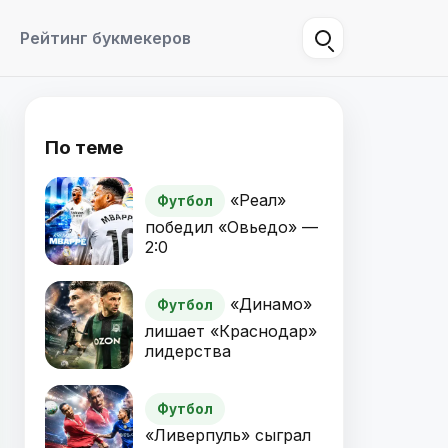
Рейтинг букмекеров
По теме
«Реал»
Футбол
победил «Овьедо» —
2:0
«Динамо»
Футбол
лишает «Краснодар»
лидерства
Футбол
«Ливерпуль» сыграл