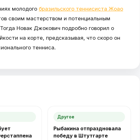
ниях молодого
бразильского теннисиста Жоао
ртов своим мастерством и потенциальным
Тогда Новак Джокович подробно говорил о
йкости на корте, предсказывая, что скоро он
сионального тенниса.
Другое
бует
Рыбакина отпраздновала
Ферстаппена
победу в Штутгарте