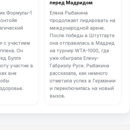
перед Мадридом
ик Формулы-1
Елена Рыбакина
Монтойя
продолжает лидировать на
агический
международной арене.
После победы в Штутгарте
 с участием
она отправилась в Мадрид
ппена. Он
на турнир WTA-1000, где
Ред Булл»
уже обыграла Елену-
оту участие в
Габриэлу Русе. Рыбакина
ках вне
рассказала, как немного
тобы
отметила успех в Германии
 здоровье.
и переключилась на новый
вызов.