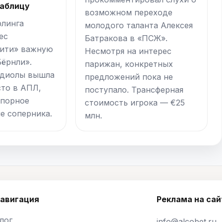
таблицу
возможном переходе
рлинга
молодого таланта Алексея
ес
Батракова в «ПСЖ».
Сити» важную
Несмотря на интерес
Бёрнли».
парижан, конкретных
рдиолы вышла
предложений пока не
сто в АПЛ,
поступало. Трансферная
упорное
стоимость игрока — €25
е соперника.
млн.
авигация
Реклама на сай
лог
info@alcobet.ru