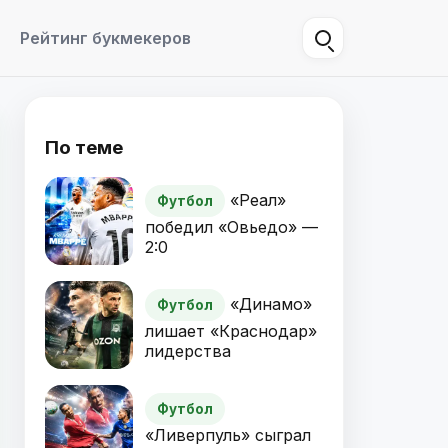
Рейтинг букмекеров
По теме
«Реал»
Футбол
победил «Овьедо» —
2:0
«Динамо»
Футбол
лишает «Краснодар»
лидерства
Футбол
«Ливерпуль» сыграл