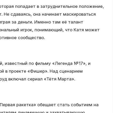
оторая попадает в затруднительное положение,
. Не сдаваясь, она начинает маскироваться
играя за деньги. Именно там её талант
ональный игрок, понимающий, что Катя может
ртивное сообщество.
й, известный по фильму «Легенда №17», и
ой в проекте «Фишер». Над сценарием
руд включал сериал «Тётя Марта».
«Первая ракетка» обещает стать событием на
зрителям динамичную и захватывающую