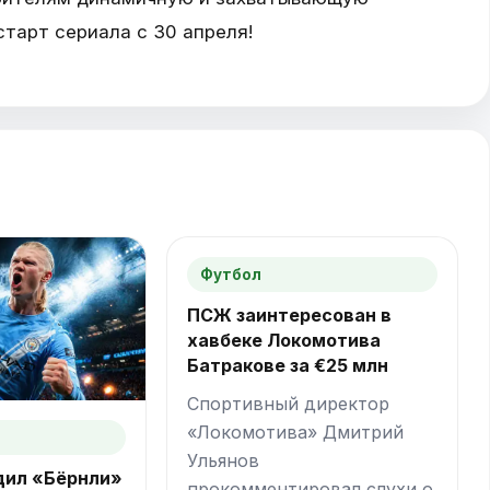
старт сериала с 30 апреля!
Футбол
ПСЖ заинтересован в
хавбеке Локомотива
Батракове за €25 млн
Спортивный директор
«Локомотива» Дмитрий
Ульянов
дил «Бёрнли»
прокомментировал слухи о