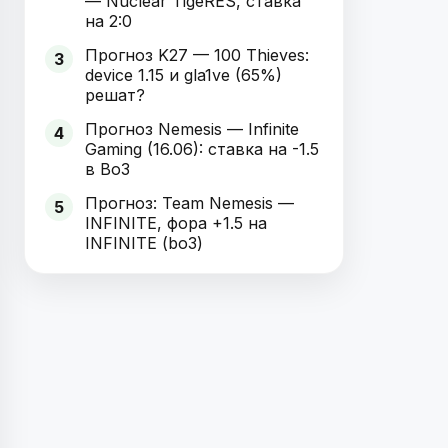
— Nuclear TigeRES, ставка
на 2:0
Прогноз K27 — 100 Thieves:
3
device 1.15 и gla1ve (65%)
решат?
Прогноз Nemesis — Infinite
4
Gaming (16.06): ставка на -1.5
в Bo3
Прогноз: Team Nemesis —
5
INFINITE, фора +1.5 на
INFINITE (bo3)