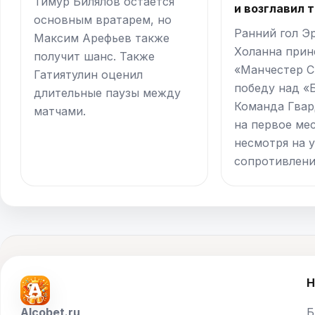
Тимур Билялов остается
и возглавил 
основным вратарем, но
Ранний гол Э
Максим Арефьев также
Холанна прин
получит шанс. Также
«Манчестер 
Гатиятулин оценил
победу над «
длительные паузы между
Команда Гва
матчами.
на первое ме
несмотря на 
сопротивлени
Н
Alcobet.ru
Б