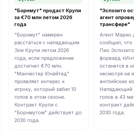
"Борнмут" продаст Крупи
"Эспозито ос
за €70 млн летом 2026
агент опрове
года
трансфере"
"Борнмут" намерен
Агент Марио
расстаться с нападающим
сообщил, что
Эли Крупи летом 2026
Пио Эспозито
года, если предложение
форвард «Инт
достигнет €70 млн.
останется в к
"Манчестер Юнайтед"
несмотря на 
проявляет интерес к
английских к
игроку, который забил 10
Нападающий 
голов в этом сезоне.
голов в 43 ма
Контракт Крупи с
контракт дей
"Борнмутом" действует до
2030 года.
2030 года.