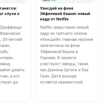
танется:
Уэнсдей на фоне
рг слухи о
Эйфелевой башни: новый
кадр от Netflix
 Джуффреди
Netflix представил новый
 Франческо
кадр из третьего сезона
, 20-летний
«Уэнсдей»: главная героиня
ера»,
запечатлена на фоне
лубе,
Эйфелевой башни в
интерес
Париже. В проекте
оманд.
участвуют звёзды, такие
забил девять
как Дженна Ортега и Ева
тчах, а его
Грин. Дата выхода
ствует до
остаётся неизвестной.