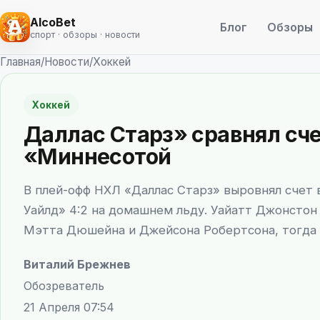
AlcoBet
Блог
Обзоры
спорт · обзоры · новости
Главная
/
Новости
/
Хоккей
Хоккей
Даллас Старз» сравнял сче
«Миннесотой
В плей-офф НХЛ «Даллас Старз» выровнял счет 
Уайлд» 4:2 на домашнем льду. Уайатт Джонстон
Мэтта Дюшейна и Джейсона Робертсона, тогда к
Виталий Брежнев
Обозреватель
21 Апреля 07:54