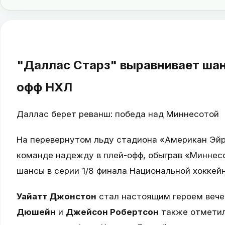
"Даллас Старз" выравнивает шан
офф НХЛ
Даллас берет реванш: победа над Миннесотой
На перевернутом льду стадиона «Американ Эйр
команде надежду в плей-офф, обыграв «Миннесо
шансы в серии 1/8 финала Национальной хоккейно
Уайатт Джонстон
стал настоящим героем вечер
Дюшейн
и
Джейсон Робертсон
также отметил