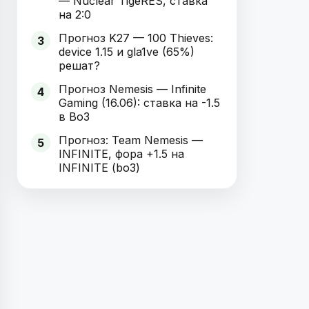
— Nuclear TigeRES, ставка
на 2:0
Прогноз K27 — 100 Thieves:
3
device 1.15 и gla1ve (65%)
решат?
Прогноз Nemesis — Infinite
4
Gaming (16.06): ставка на -1.5
в Bo3
Прогноз: Team Nemesis —
5
INFINITE, фора +1.5 на
INFINITE (bo3)