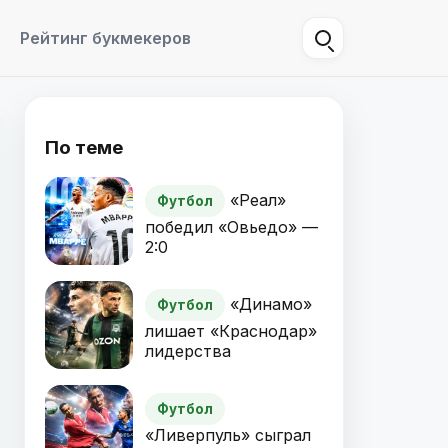
Рейтинг букмекеров
По теме
«Реал»
Футбол
победил «Овьедо» —
2:0
«Динамо»
Футбол
лишает «Краснодар»
лидерства
Футбол
«Ливерпуль» сыграл