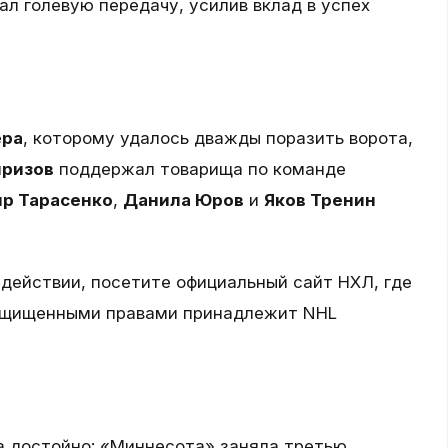
л голевую передачу, усилив вклад в успех
ера
, которому удалось дважды поразить ворота,
призов
поддержал товарища по команде
р Тарасенко
,
Данила Юров
и
Яков Тренин
 действии, посетите официальный сайт НХЛ, где
 защищенными правами принадлежит NHL
а достойно: «Миннесота» заняла третью